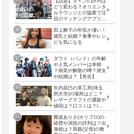
【話題】ダインの評判は
どう変わる？オリエンタ
ルラウンジとの協業で注
目のマッチングアプリ最
新情報！
田上舞子の年収が凄い！
彼氏と結婚？食事やレシ
ピも気になる
ダウト（バンド）の年齢
や人気メンバーは幸樹
？病気や解散の噂？彼女
や結婚は？【有吉】
矢内昌巳の革工房(埼玉
所沢市)の場所はどこ？
レザークラフトの通販や
値段は？口コミは？/人
生の楽園
難波ありさ(ホリプロ)の
経歴や演技の評判は？出
身校は？両親(父母)の教