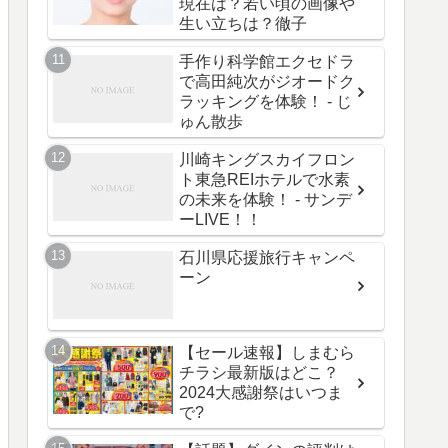
現在は？若い頃の画像や
生い立ちは？徹子
手作り科学館エクセドラ
で高田純次がジオードク
ラッキングを体験！ - じ
ゅん散歩
川崎キングスカイフロン
ト東急REIホテルで水素
の未来を体験！ - サンデ
ーLIVE！！
石川県応援旅行キャンペ
ーン
【セール速報】しまむら
チラシ最新版はどこ？
2024大感謝祭はいつま
で?