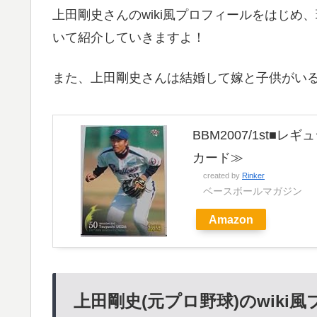
上田剛史さんのwiki風プロフィールをはじ
いて紹介していきますよ！
また、上田剛史さんは結婚して嫁と子供がい
BBM2007/1st■
カード≫
created by
Rinker
ベースボールマガジン
Amazon
上田剛史(元プロ野球)のwiki