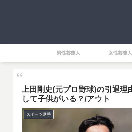
男性芸能人
女性芸能人
上田剛史(元プロ野球)の引退
して子供がいる？/アウト
スポーツ選手