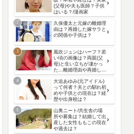
(父母)や夫も医師？子供
はいる？/漫画家
久保優太と元嫁の離婚理
由は？再婚した嫁サラと
の関係や子供は？
風吹ジュンはハーフ？若
い頃の画像は？両親(父
母)と生い立ちが凄かっ
た…離婚理由や再婚した
夫と子供の現在は？
大迫あゆみ(元アイドル)
って何者？夫との馴れ初
めや子供との現在は？経
歴や出身校は？
山奥ニート/共生舎の場
所や募集は？結婚して出
産した女性ももこの現在
や過去は？