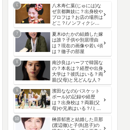
八木寿仁葉(じゅには)な
ぜ京都舞妓に？出身校や
プロフは？お店の場所は
どこ？/ノンフィクショ
ン
夏木ゆたかの結婚した嫁
は誰？子供や別居理由
は？現在の画像や若い頃
は？徹子の部屋
南沙良はハーフで韓国な
の？本名は？経歴や出身
大学は？彼氏はいる？両
親(父母)と兄どんな人？
濱田ななの(バスケット
ボール)の記録や経歴
は？出身校は？両親(父
母)や兄弟はいる？/ミラ
イモンスター
榊原郁恵と結婚した旦那
(渡辺徹)と子供(息子)の