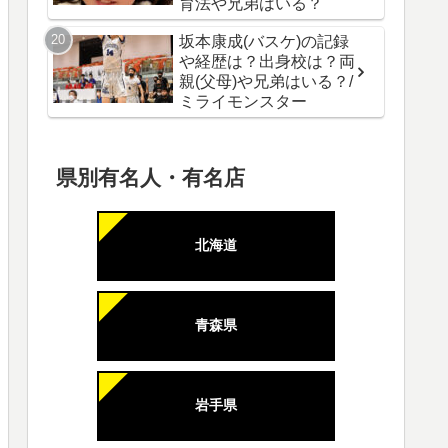
育法や兄弟はいる？
坂本康成(バスケ)の記録
や経歴は？出身校は？両
親(父母)や兄弟はいる？/
ミライモンスター
県別有名人・有名店
北海道
青森県
岩手県