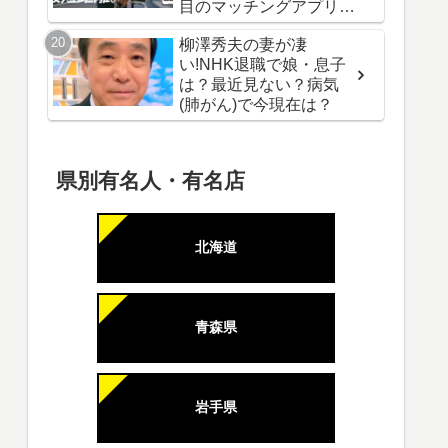
目のマッチングアプリ最
新情報！
柳澤秀夫の妻が凄
い!NHK退職で娘・息子
は？最近見ない？病気
(肺がん)で今現在は？
県別有名人・有名店
北海道
青森県
岩手県