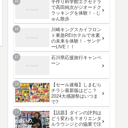
手作り科学館エクセドラ
で高田純次がジオードク
ラッキングを体験！ - じ
ゅん散歩
川崎キングスカイフロン
ト東急REIホテルで水素
の未来を体験！ - サンデ
ーLIVE！！
石川県応援旅行キャンペ
ーン
【セール速報】しまむら
チラシ最新版はどこ？
2024大感謝祭はいつま
で?
【話題】ダインの評判は
どう変わる？オリエンタ
ルラウンジとの協業で注