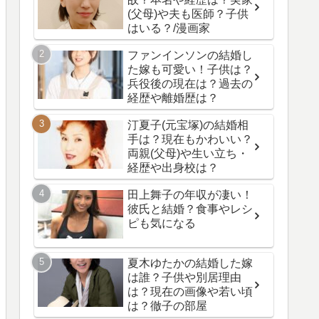
(父母)や夫も医師？子供
はいる？/漫画家
ファンインソンの結婚し
た嫁も可愛い！子供は？
兵役後の現在は？過去の
経歴や離婚歴は？
汀夏子(元宝塚)の結婚相
手は？現在もかわいい？
両親(父母)や生い立ち・
経歴や出身校は？
田上舞子の年収が凄い！
彼氏と結婚？食事やレシ
ピも気になる
夏木ゆたかの結婚した嫁
は誰？子供や別居理由
は？現在の画像や若い頃
は？徹子の部屋