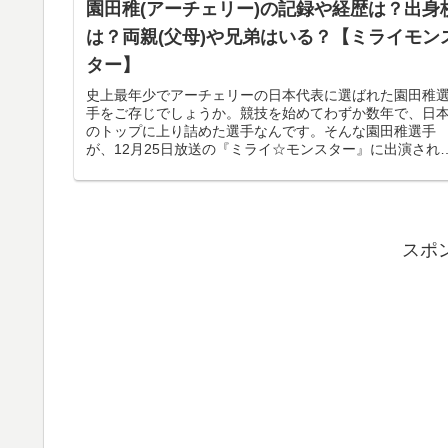
園田稚(アーチェリー)の記録や経歴は？出身
は？両親(父母)や兄弟はいる？【ミライモン
ター】
史上最年少でアーチェリーの日本代表に選ばれた園田稚
手をご存じでしょうか。競技を始めてわずか数年で、日
のトップに上り詰めた選手なんです。そんな園田稚選手
が、12月25日放送の『ミライ☆モンスター』に出演され
す。アーチェリーの実力はもちろ...
スポ