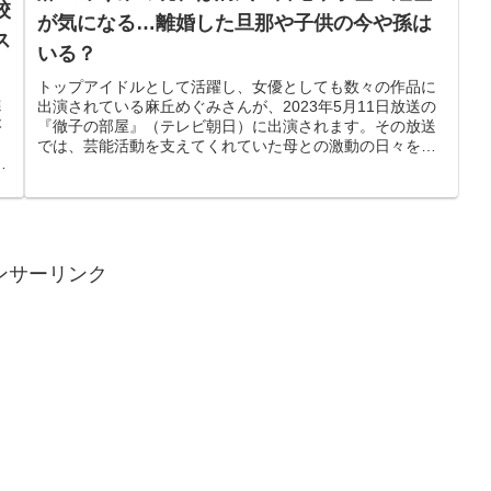
校
が気になる…離婚した旦那や子供の今や孫は
ス
いる？
トップアイドルとして活躍し、女優としても数々の作品に
選
出演されている麻丘めぐみさんが、2023年5月11日放送の
本
『徹子の部屋』（テレビ朝日）に出演されます。その放送
では、芸能活動を支えてくれていた母との激動の日々をお
ま
話しされるそうです。今回は...
ンサーリンク