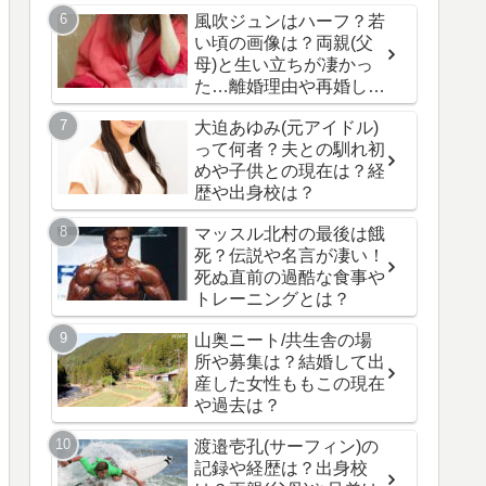
風吹ジュンはハーフ？若
い頃の画像は？両親(父
母)と生い立ちが凄かっ
た…離婚理由や再婚した
夫と子供の現在は？
大迫あゆみ(元アイドル)
って何者？夫との馴れ初
めや子供との現在は？経
歴や出身校は？
マッスル北村の最後は餓
死？伝説や名言が凄い！
死ぬ直前の過酷な食事や
トレーニングとは？
山奥ニート/共生舎の場
所や募集は？結婚して出
産した女性ももこの現在
や過去は？
渡邉壱孔(サーフィン)の
記録や経歴は？出身校