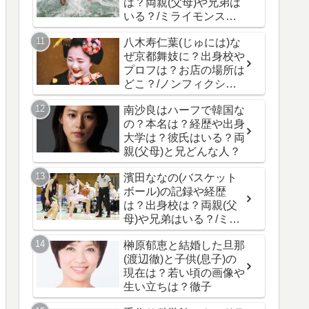
は？両親(父母)や兄弟は
いる？/ミライモンスタ
ー
八木寿仁葉(じゅには)な
ぜ京都舞妓に？出身校や
プロフは？お店の場所は
どこ？/ノンフィクショ
ン
南沙良はハーフで韓国な
の？本名は？経歴や出身
大学は？彼氏はいる？両
親(父母)と兄どんな人？
濱田ななの(バスケット
ボール)の記録や経歴
は？出身校は？両親(父
母)や兄弟はいる？/ミラ
イモンスター
榊原郁恵と結婚した旦那
(渡辺徹)と子供(息子)の
現在は？若い頃の画像や
生い立ちは？徹子