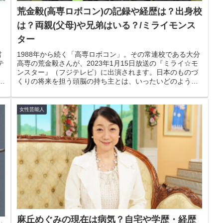
荒金毅(高専ロボコン)の記録や経歴は？出身校
は？両親(父母)や兄弟はいる？/ミライモンス
ター
君
1988年から続く「高専ロボコン」。その常連校である大分
テ
高専の荒金毅さんが、2023年1月15日放送の『ミライ☆モ
ィ
ンスター』（フジテレビ）に出演されます。日本のものづ
水
くりの将来を担う頭脳の持ち主とは、いったいどのような
若者なのでしょうか？今...
女性芸能人
麻丘めぐみの現在は病気？自宅や学歴・経歴