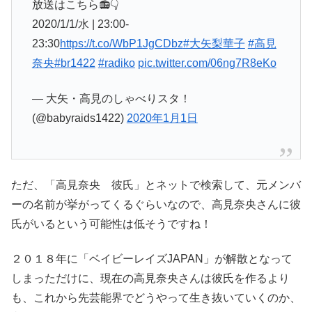
放送はこちら📻👇
2020/1/1/水 | 23:00-
23:30
https://t.co/WbP1JgCDbz
#大矢梨華子
#高見
奈央
#br1422
#radiko
pic.twitter.com/06ng7R8eKo
— 大矢・高見のしゃべりスタ！
(@babyraids1422)
2020年1月1日
ただ、「高見奈央 彼氏」とネットで検索して、元メンバ
ーの名前が挙がってくるぐらいなので、高見奈央さんに彼
氏がいるという可能性は低そうですね！
２０１８年に「ベイビーレイズJAPAN」が解散となって
しまっただけに、現在の高見奈央さんは彼氏を作るより
も、これから先芸能界でどうやって生き抜いていくのか、