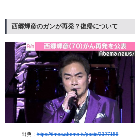
西郷輝彦のガンが再発？復帰について
出典：
https://times.abema.tv/posts/3327158