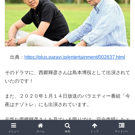
出典：
https://plus.paravi.jp/entertainment/002637.html
そのドラマに、西郷輝彦さんは島本博役として出演されて
いたのです！
また、２０２０年１月１４日放送のバラエティー番組「今
夜はナゾトレ」にも出演されています。
元気な西郷輝彦さんを見ている限りでは、完全復帰したと
言っても過言ではないのでは！？
メニュー
ホーム
検索
トップ
サイドバー