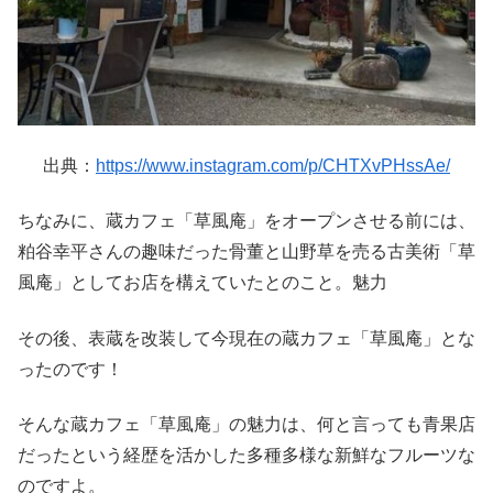
出典：
https://www.instagram.com/p/CHTXvPHssAe/
ちなみに、蔵カフェ「草風庵」をオープンさせる前には、
粕谷幸平さんの趣味だった骨董と山野草を売る古美術「草
風庵」としてお店を構えていたとのこと。魅力
その後、表蔵を改装して今現在の蔵カフェ「草風庵」とな
ったのです！
そんな蔵カフェ「草風庵」の魅力は、何と言っても青果店
だったという経歴を活かした多種多様な新鮮なフルーツな
のですよ。