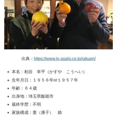
出典：
https://www.tv-asahi.co.jp/rakuen/
本名：粕谷 幸平（かすや こうへい）
生年月日：１９５６年or１９５７年
年齢：６４歳
出身地：埼玉県飯能市
最終学歴：不明
家族構成：妻（康子） 娘