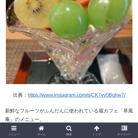
出典：
https://www.instagram.com/p/CK7vv0Bghw7/
新鮮なフルーツがふんだんに使われている蔵カフェ「草風
庵」のメニュー。
粕谷幸平さんがハンドドリップで淹れてくれるコーヒーも
メニュー
ホーム
検索
トップ
サイドバー