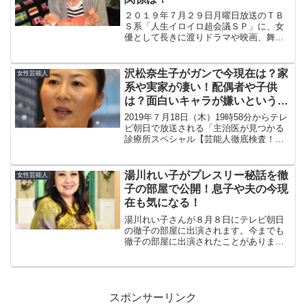
２０１９年７月２９日月曜日放送のＴＢ
Ｓ系「人生イロイロ超会議ＳＰ」に、女
優として長きに渡りドラマや映画、舞台
で活躍し、バラエティー番組でもその可
愛らしさをお茶の間に届けてきた、いし
のようこさんが出演されます！５０歳を
沢松奈生子がガンで今現在は？家
女性芸能人
越えた今でも、美しさが変...
系や実家が凄い！配偶者や子供
は？面白いキャラが嫌いという
声…
2019年７月18日（木）19時58分からテレ
ビ朝日で放送される「主治医が見つかる
診療所スペシャル【芸能人徹底検査！人
間ドックSP第21弾】に、沢松奈生子さん
が出演します。「主治医が見つかる診療
所」は、MCを草野仁さん、東野幸治さん
湯川れい子がプレスリー秘話を徹
女性芸能人
が務め、...
子の部屋で公開！息子や夫の今現
在も気になる！
湯川れい子さんが８月８日にテレビ朝日
の徹子の部屋に出演されます。今までも
徹子の部屋に出演されたことがありまし
たが、今回はあのエルビス・プレスリー
との秘話を公開するそうです。そんな湯
川れい子さんについて調べてみました。
湯川れい子さんのプロフィ...
スポンサーリンク