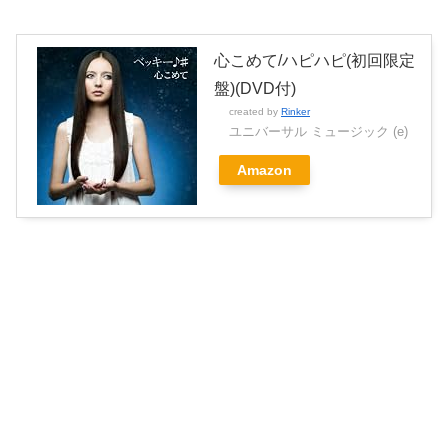
心こめて/ハピハピ(初回限定
盤)(DVD付)
created by
Rinker
ユニバーサル ミュージック (e)
Amazon