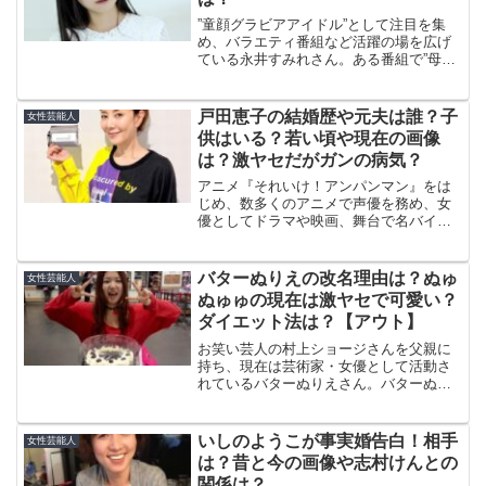
”童顔グラビアアイドル”として注目を集
め、バラエティ番組など活躍の場を広げ
ている永井すみれさん。ある番組で”母親
が再婚したことで、父親が自分よりも年
下だ！”と告白して大きな話題となりまし
た！そのため、永井すみれさんのことが
戸田恵子の結婚歴や元夫は誰？子
女性芸能人
気になったという方...
供はいる？若い頃や現在の画像
は？激ヤセだがガンの病気？
アニメ『それいけ！アンパンマン』をは
じめ、数多くのアニメで声優を務め、女
優としてドラマや映画、舞台で名バイプ
レーヤーの地位を築き上げた戸田恵子さ
ん。そんな戸田恵子さんが２０２１年４
月１４日放送の『徹子の部屋』に出演さ
バターぬりえの改名理由は？ぬゅ
女性芸能人
れます！そこで、今回は声...
ぬゅゅの現在は激ヤセで可愛い？
ダイエット法は？【アウト】
お笑い芸人の村上ショージさんを父親に
持ち、現在は芸術家・女優として活動さ
れているバターぬりえさん。バターぬり
えさんと言えば、２０１８年３月から芸
名を「ぬゅぬゅゅゆゅゅゅゅゅ」に改名
したことで話題となりましたよね～。芸
いしのようこが事実婚告白！相手
女性芸能人
名を改名した理由は何だっ...
は？昔と今の画像や志村けんとの
関係は？