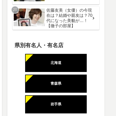
佐藤友美（女優）の今現
在は？結婚や親友は？70
代になった美貌が…！
【徹子の部屋】
県別有名人・有名店
北海道
青森県
岩手県