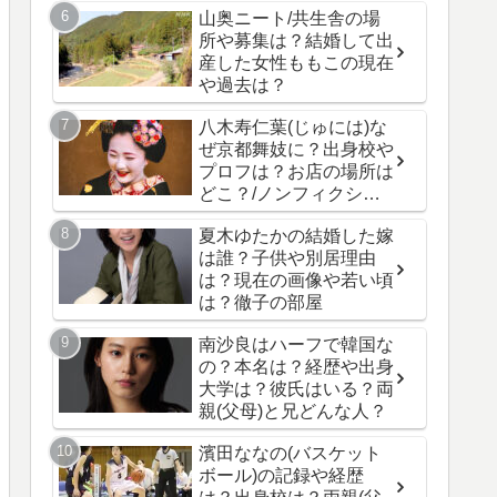
山奥ニート/共生舎の場
所や募集は？結婚して出
産した女性ももこの現在
や過去は？
八木寿仁葉(じゅには)な
ぜ京都舞妓に？出身校や
プロフは？お店の場所は
どこ？/ノンフィクショ
ン
夏木ゆたかの結婚した嫁
は誰？子供や別居理由
は？現在の画像や若い頃
は？徹子の部屋
南沙良はハーフで韓国な
の？本名は？経歴や出身
大学は？彼氏はいる？両
親(父母)と兄どんな人？
濱田ななの(バスケット
ボール)の記録や経歴