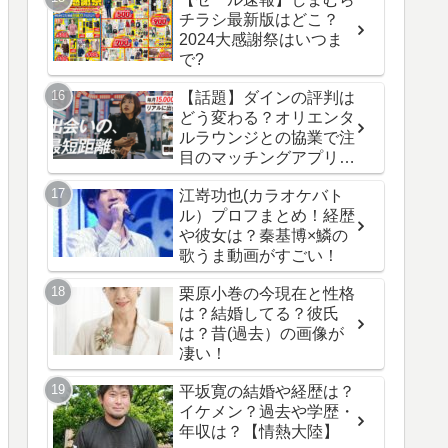
チラシ最新版はどこ？
2024大感謝祭はいつま
で?
【話題】ダインの評判は
どう変わる？オリエンタ
ルラウンジとの協業で注
目のマッチングアプリ最
新情報！
江嵜功也(カラオケバト
ル）プロフまとめ！経歴
や彼女は？秦基博×鱗の
歌うま動画がすごい！
栗原小巻の今現在と性格
は？結婚してる？彼氏
は？昔(過去）の画像が
凄い！
平坂寛の結婚や経歴は？
イケメン？過去や学歴・
年収は？【情熱大陸】