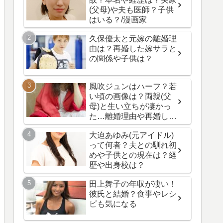
(父母)や夫も医師？子供
はいる？/漫画家
久保優太と元嫁の離婚理
由は？再婚した嫁サラと
の関係や子供は？
風吹ジュンはハーフ？若
い頃の画像は？両親(父
母)と生い立ちが凄かっ
た…離婚理由や再婚した
夫と子供の現在は？
大迫あゆみ(元アイドル)
って何者？夫との馴れ初
めや子供との現在は？経
歴や出身校は？
田上舞子の年収が凄い！
彼氏と結婚？食事やレシ
ピも気になる