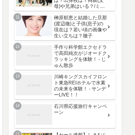
は？出身校は？両親(父
母)や兄弟はいる？/ミラ
イモンスター
榊原郁恵と結婚した旦那
(渡辺徹)と子供(息子)の
現在は？若い頃の画像や
生い立ちは？徹子
手作り科学館エクセドラ
で高田純次がジオードク
ラッキングを体験！ - じ
ゅん散歩
川崎キングスカイフロン
ト東急REIホテルで水素
の未来を体験！ - サンデ
ーLIVE！！
石川県応援旅行キャンペ
ーン
【セール速報】しまむら