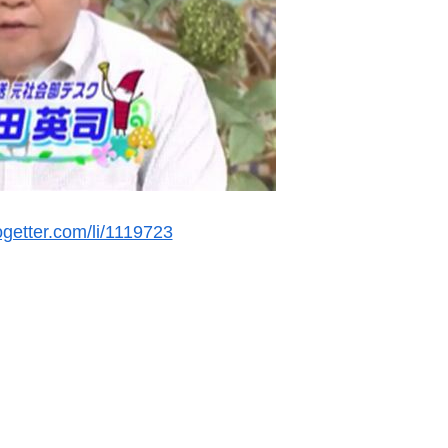
togetter.com/li/1119723