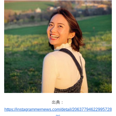
出典：
https://instagrammernews.com/detail/20637794622995728