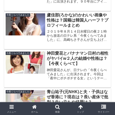
た」に出演されます。９０年台にアイド
ルとして活躍していましたが、ここ最近
はTV出演も久しぶりのような気がしま
す。ファッション誌に出たい！と悩んで
盧佳那(ろかな)のかわいい画像や
今夜くらべてみました
いるそうですが、今現在はス...
性格は？国籍は韓国人ハーフ？プ
ロフィールまとめ
２０１９年８月１４日水曜日の夜２１時
から放送の日テレ系「今夜くらべてみま
した」に、高嶋ちさ子さんが立ち上げ
た”１２人のヴァイオリニスト”の1人、盧
佳那さんが出演されます！この投稿を
Instagramで見る告知です☺︎！！ 8月14日
神田愛花とバナナマン日村の相性
今夜くらべてみました
(水)...
がヤバイw２人の結婚や性格は？
【今夜くらべて】
神田愛花さんが、日テレの「今夜くらべ
てみました」に出演されます。今回は
「夜中にポチポチする女」というテーマ
で、夜な夜なネット通販やサイトを見て
いる女として紹介されます。ネットの誹
謗中傷で傷ついた心をネット動画で癒や
青山祐子(元NHK)と夫・子供はな
今夜くらべてみました
しているという神田さん。一...
ぜ香港に？現在は？長い産休で批
判？生い立ちや経歴は？
元NHKのアナウンサーで、『ニュースウ
ォッチ９』のメインキャスターとして活
メニュー
ホーム
検索
トップ
サイドバー