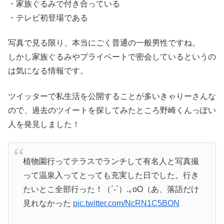
・家族ぐるみで付き合っている
・テレビ初登場である
写真で見る限り、本当にごく普通の一般男性ですね。
しかし家族ぐるみやプライベートで密会しているというの
は気になる情報です。
ツイッターで私生活を公開することが多いきゃりーさんな
ので、過去のツイートを探してみたところ野崎くんっぽい
人を発見しました！
植物園行ってテラスでランチして有名人と写真撮
って温泉入ってとっても充実した日でした。行き
たいとこ全部行った！（´-`）.｡oO（あ、落語だけ
見れなかった
pic.twitter.com/NcRN1C5BON