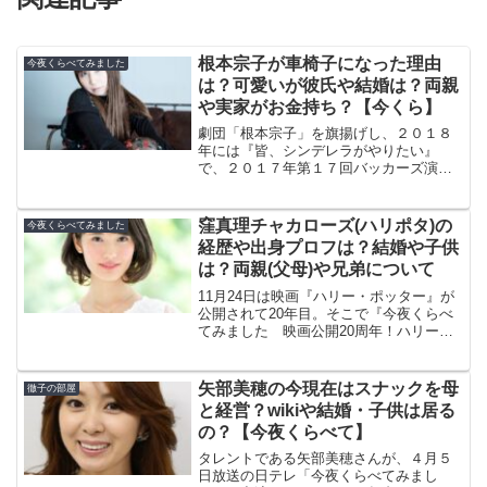
根本宗子が車椅子になった理由
今夜くらべてみました
は？可愛いが彼氏や結婚は？両親
や実家がお金持ち？【今くら】
劇団「根本宗子」を旗揚げし、２０１８
年には『皆、シンデレラがやりたい』
で、２０１７年第１７回バッカーズ演劇
奨励賞を受賞した劇作家の根本宗子さ
ん。２０２０年６月２７日には、
『note』でWebマガジン「ほまれ」を創
窪真理チャカローズ(ハリポタ)の
今夜くらべてみました
刊されています。ただ、そんな...
経歴や出身プロフは？結婚や子供
は？両親(父母)や兄弟について
11月24日は映画『ハリー・ポッター』が
公開されて20年目。そこで『今夜くらべ
てみました 映画公開20周年！ハリー・
ポッターコラボSP‼』ではハリー・ポッ
ターに夢中な芸能人の方々が思いのたけ
を語ります！その番組に窪真理チャカロ
矢部美穂の今現在はスナックを母
徹子の部屋
ーズさんが出演...
と経営？wikiや結婚・子供は居る
の？【今夜くらべて】
タレントである矢部美穂さんが、４月５
日放送の日テレ「今夜くらべてみまし