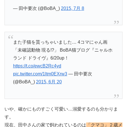
— 田中要次 (@BoBA_)
2015, 7月 8
また子猫を貰っちゃいました… 4コマにゃん画
「未確認動物 現る!?」 BoBA猫ブログ『ニャルホ
ランド ドライヴ』6/20up！
https://t.co/ewcB2Rc4yd
pic.twitter.com/1ltm0EXrw3
— 田中要次
(@BoBA_)
2015, 6月 20
いや、確かにものすごく可愛い…溺愛するのも分かりま
す。
現在、田中さんの家で飼われているのは
「クマコ」２歳メ