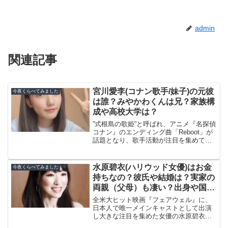
admin
関連記事
宮川愛李(コナン歌手/妹子)の元彼
今夜くらべてみました
は誰？みやかわくんは兄？家族構
成や高校大学は？
”式根島の歌姫”と呼ばれ、アニメ『名探偵
コナン』のエンディング曲「Reboot」が
話題となり、歌手活動が注目を集めてい
る”妹子”改め現役コナン歌手の宮川愛李さ
ん。そんな宮川愛李さんが、２０２１年
３月１７日放送の『今夜くらべてみまし
水原碧衣(ハリウッド女優)はお金
今夜くらべてみました
た』に出演...
持ちなの？彼氏や結婚は？実家の
両親（父母）も凄い？出身や国籍
は？
全米大ヒット映画『フェアウェル』に、
日本人で唯一メインキャストとして出演
し大きな注目を集めた女優の水原碧衣さ
ん。そんな水原碧衣さんが、２０２１年