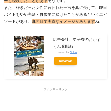
ーも経験したことがある
そうです。
また、好きだった女性に言われた一言を真に受けて、即日
バイトをやめ恋愛・俳優業に賭けたことがあるというエピ
ソードがあり、
真面目で実直なイメージがあります
ね。
広告会社、男子寮のおかず
くん 劇場版
created by
Rinker
Amazon
スポンサーリンク