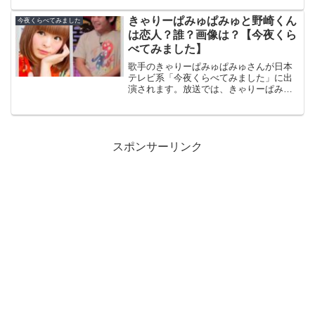
昇中の芸人さんですよね。あのおっとり
した顔から想像がつかない歌声に、一瞬
きゃりーぱみゅぱみゅと野崎くん
今夜くらべてみました
頭が追いつかなくな...
は恋人？誰？画像は？【今夜くら
べてみました】
歌手のきゃりーぱみゅぱみゅさんが日本
テレビ系「今夜くらべてみました」に出
演されます。放送では、きゃりーぱみゅ
ぱみゅが「今気になっている人」を６人
紹介されるそうですが、その中でプライ
ベートで密会しているという「野崎く
ん」が登場するそうなんです...
スポンサーリンク