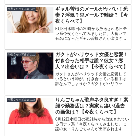
８月１８日放送の『今夜くらべてみまし
た』に出演されます！そこで、今回は女
ギャル曽根のメールがヤバい！恐
今夜くらべてみました
優の水原碧衣さんをピック...
妻？浮気？鬼メールで離婚？【今
夜くらべて】
5月8日水曜日の20時から放送される日テ
レ系今夜くらべてみましたに、大食いで
有名になったギャル曽根さんが出演され
ます。2011年の7月に9歳年上のディレク
ターである名城ラリータさんと結婚され
ました。その後に宛てたメールがとても
ガクトがハリウッド女優と恋愛！
今夜くらべてみました
やばいんです…...
付き合った相手は誰？彼女？恋
人？出会いは？【今夜くらべて】
ガクトさんがハリウッド女優と恋愛して
いるという噂が。付き合っている相手は
誰なんでしょうか？ガクトがハリウッド
女優と恋愛！付き合った相手は誰？彼
女？恋人？出会いは？出典：GACKT
Wikipedia名前 GACKT（ガクト）本
りんごちゃん歌声ネタ良すぎ！素
今夜くらべてみました
名 大城 ガク...
顔や勤務店は？実家も凄い!過去
の画像は？【今夜くらべて】
6月12日水曜日の夜21時から放送されてい
る日テレ系「今夜くらべてみました」に
謎の女・りんごちゃんが出演されます。
りんごちゃんと言えば、今ブレイク急上