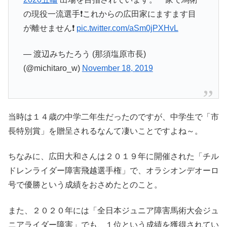
の現役一流選手❗️これからの広田家にますます目
が離せません❗️
pic.twitter.com/aSm0jPXHvL
— 渡辺みちたろう (那須塩原市長)
(@michitaro_w)
November 18, 2019
当時は１４歳の中学二年生だったのですが、中学生で「市
長特別賞」を贈呈されるなんて凄いことですよね～。
ちなみに、広田大和さんは２０１９年に開催された「チル
ドレンライダー障害飛越選手権」で、オラシオンデオーロ
号で優勝という成績をおさめたとのこと。
また、２０２０年には「全日本ジュニア障害馬術大会ジュ
ニアライダー障害」でも、１位という成績を獲得されてい