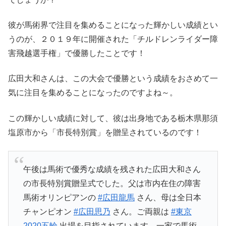
彼が馬術界で注目を集めることになった輝かしい成績とい
うのが、２０１９年に開催された「チルドレンライダー障
害飛越選手権」で優勝したことです！
広田大和さんは、この大会で優勝という成績をおさめて一
気に注目を集めることになったのですよね～。
この輝かしい成績に対して、彼は出身地である栃木県那須
塩原市から「市長特別賞」を贈呈されているのです！
午後は馬術で優秀な成績を残された広田大和さん
の市長特別賞贈呈式でした。父は市内在住の障害
馬術オリンピアンの
#広田龍馬
さん、母は全日本
チャンピオン
#広田思乃
さん。ご両親は
#東京
2020五輪
出場を目指されています。一家で馬術