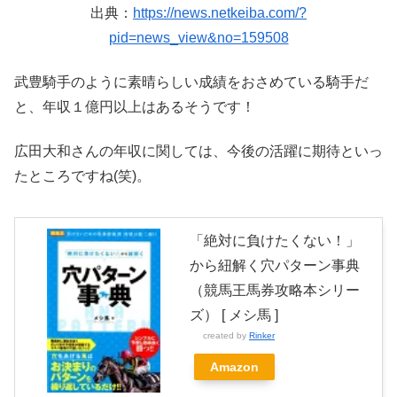
出典：
https://news.netkeiba.com/?
pid=news_view&no=159508
武豊騎手のように素晴らしい成績をおさめている騎手だ
と、年収１億円以上はあるそうです！
広田大和さんの年収に関しては、今後の活躍に期待といっ
たところですね(笑)。
「絶対に負けたくない！」
から紐解く穴パターン事典
（競馬王馬券攻略本シリー
ズ） [ メシ馬 ]
created by
Rinker
Amazon