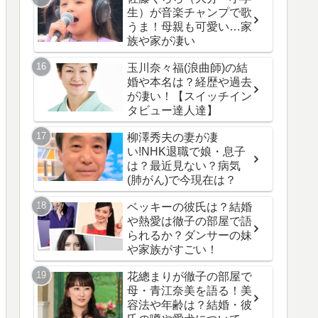
生）が音楽チャンプで歌
うま！母親も可愛い…家
族や家が凄い
玉川奈々福(浪曲師)の結
婚や本名は？経歴や過去
が凄い！【スイッチイン
タビュー達人達】
柳澤秀夫の妻が凄
い!NHK退職で娘・息子
は？最近見ない？病気
(肺がん)で今現在は？
ベッキーの彼氏は？結婚
や熱愛は徹子の部屋で語
られるか？ダンサーの妹
や家族がすごい！
花總まりが徹子の部屋で
母・青江奈美を語る！美
容法や年齢は？結婚・彼