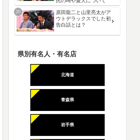
氏の噂や愛犬について
原田龍二と山里亮太がア
ウトデラックスでした初
告白話とは？
県別有名人・有名店
北海道
青森県
岩手県