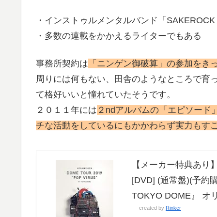
・インストゥルメンタルバンド「SAKEROC
・多数の連載をかかえるライターでもある
事務所契約は
「ニンゲン御破算」の参加をき
周りには何もない、田舎のようなところで育
て格好いいと憧れていたそうです。
２０１１年には
２ndアルバムの「エピソード
チな活動をしているにもかかわらず実力もす
【メーカー特典あり】DOME
[DVD] (通常盤)(予約購
TOKYO DOME』
created by
Rinker