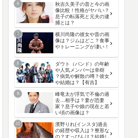
秋吉久美子の昔と今の画
像比較！性格がヤバい？
息子の転落死と元夫の逮
捕とは？
横川尚隆の彼女や昔の画
像は？ジムはどこ？食事
やトレーニングが凄い！
ダウト（バンド）の年齢
や人気メンバーは幸樹
？病気や解散の噂？彼女
や結婚は？【有吉】
峰竜太が浮気で不倫の過
去…相手は？妻が恐妻
家？息子や娘の現在と若
い頃の画像は？
濱野りれ(インスタ)過去
の経歴や収入は？整形な
の？すっぴんは？結婚し