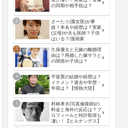
の同期や相手役は？
さーたり(腐女医)が事
故？本名や経歴は？実家
(父母)や夫も医師？子供
はいる？/漫画家
久保優太と元嫁の離婚理
由は？再婚した嫁サラと
の関係や子供は？
平坂寛の結婚や経歴は？
イケメン？過去や学歴・
年収は？【情熱大陸】
村林孝夫(写真修復師)の
料金と海外の反応は？プ
ロフィールと特許取得も
凄い！【ヒルナンデス】