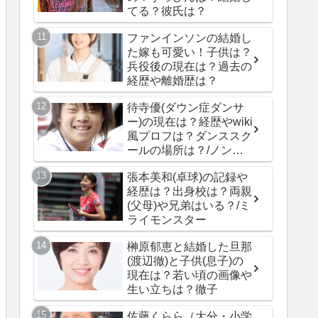
てる？彼氏は？
ファンインソンの結婚し
た嫁も可愛い！子供は？
兵役後の現在は？過去の
経歴や離婚歴は？
待寺優(ダウン症ダンサ
ー)の現在は？経歴やwiki
風プロフは？ダンススク
ールの場所は？/ノンフ
ィクション
張本美和(卓球)の記録や
経歴は？出身校は？両親
(父母)や兄弟はいる？/ミ
ライモンスター
榊原郁恵と結婚した旦那
(渡辺徹)と子供(息子)の
現在は？若い頃の画像や
生い立ちは？徹子
佐藤くらら（大分・小学