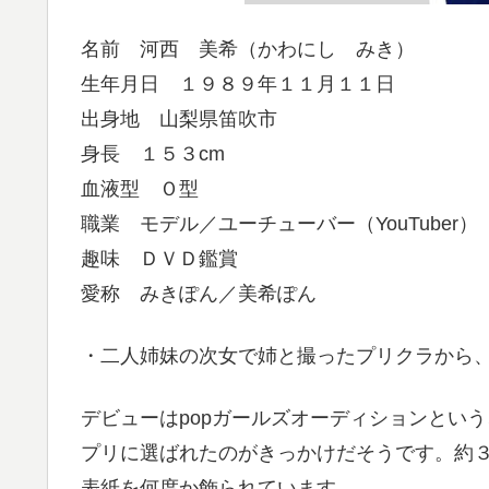
名前 河西 美希（かわにし みき）
生年月日 １９８９年１１月１１日
出身地 山梨県笛吹市
身長 １５３cm
血液型 Ｏ型
職業 モデル／ユーチューバー（YouTuber）
趣味 ＤＶＤ鑑賞
愛称 みきぽん／美希ぽん
・二人姉妹の次女で姉と撮ったプリクラから
デビューはpopガールズオーディションとい
プリに選ばれたのがきっかけだそうです。約
表紙を何度か飾られています。