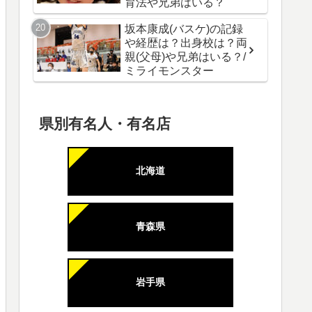
育法や兄弟はいる？
坂本康成(バスケ)の記録
や経歴は？出身校は？両
親(父母)や兄弟はいる？/
ミライモンスター
県別有名人・有名店
北海道
青森県
岩手県