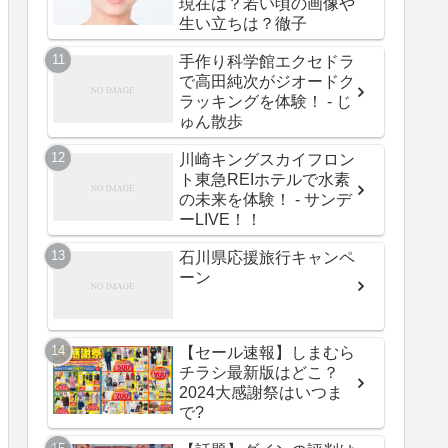
現在は？若い頃の画像や
生い立ちは？徹子
手作り科学館エクセドラ
で高田純次がジオードク
ラッキングを体験！ - じ
ゅん散歩
川崎キングスカイフロン
ト東急REIホテルで水素
の未来を体験！ - サンデ
ーLIVE！！
石川県応援旅行キャンペ
ーン
【セール速報】しまむら
チラシ最新版はどこ？
2024大感謝祭はいつま
で?