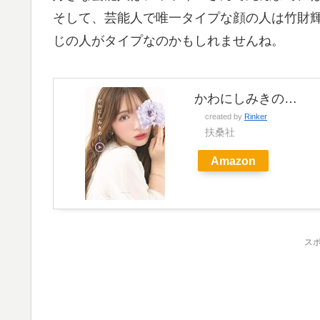
そして、芸能人で唯一タイプな顔の人は竹財
じの人がタイプなのかもしれませんね。
かわにしみきの…
created by
Rinker
扶桑社
Amazon
ス