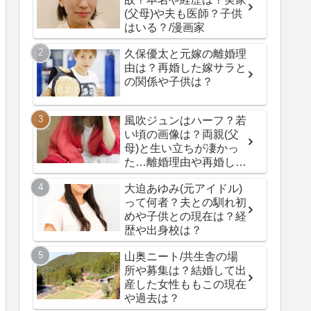
(父母)や夫も医師？子供
はいる？/漫画家
久保優太と元嫁の離婚理
由は？再婚した嫁サラと
の関係や子供は？
風吹ジュンはハーフ？若
い頃の画像は？両親(父
母)と生い立ちが凄かっ
た…離婚理由や再婚した
夫と子供の現在は？
大迫あゆみ(元アイドル)
って何者？夫との馴れ初
めや子供との現在は？経
歴や出身校は？
山奥ニート/共生舎の場
所や募集は？結婚して出
産した女性ももこの現在
や過去は？