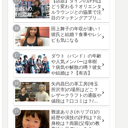
【話題】ダインの評判は
どう変わる？オリエンタ
ルラウンジとの協業で注
目のマッチングアプリ最
新情報！
田上舞子の年収が凄い！
彼氏と結婚？食事やレシ
ピも気になる
ダウト（バンド）の年齢
や人気メンバーは幸樹
？病気や解散の噂？彼女
や結婚は？【有吉】
矢内昌巳の革工房(埼玉
所沢市)の場所はどこ？
レザークラフトの通販や
値段は？口コミは？/人
生の楽園
難波ありさ(ホリプロ)の
経歴や演技の評判は？出
身校は？両親(父母)の教