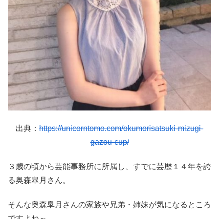
出典：
https://unicorntomo.com/okumorisatsuki-mizugi-
gazou-cup/
３歳の頃から芸能事務所に所属し、すでに芸歴１４年を誇
る奥森皐月さん。
そんな奥森皐月さんの家族や兄弟・姉妹が気になるところ
ですよね～。