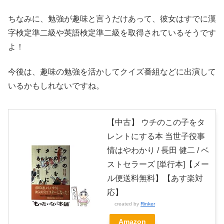
ちなみに、勉強が趣味と言うだけあって、彼女はすでに漢
字検定準二級や英語検定準二級を取得されているそうです
よ！
今後は、趣味の勉強を活かしてクイズ番組などに出演して
いるかもしれないですね。
【中古】 ウチのこの子をタ
レントにする本 当世子役事
情はやわかり / 長田 健二 / ベ
ストセラーズ [単行本]【メー
ル便送料無料】【あす楽対
応】
created by
Rinker
Amazon