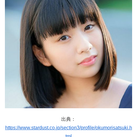
出典：
https://www.stardust.co.jp/section3/profile/okumorisatsuki.h
tml