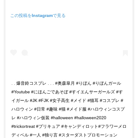
この投稿をInstagramで見る
. . 爆音鈴コスプレ . . . #奥森皐月 #りぼん #りぼんガール
#Youtube #にほんごであそぼ #すイエんサーガールズ #す
イガール #JK #FJK #女子高生 #メイド #猫耳 #コスプレ #
ハロウィン #日常 #趣味 #猫 #メイド服 #ハロウィンコスプ
レ #ハロウィン仮装 #halloween #halloween2020
#trickortreat #プリキュア #キャンディロット#フラワーメロ
ディベル #一人 #独り言 #スターダストプロモーション