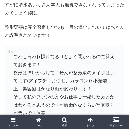
すがに清水あいりさん本人も無視できなくなってしまった
のでしょう(笑)。
整形疑惑は完全否定しつつも、目の違いについてはちゃん
と説明されています！
これも言われ慣れてるけどよく聞かれるので答え
ておきます！
整形は怖いからしてませんが整形級のメイクはし
てます(アイプチ、まつ毛、カラコン)&小顔矯
正、美容鍼はかなり顔が変わります！
そして私のファンの方やお仕事ご一緒した方とか
はわかると思うのですが致命的なぐらい写真映り
が悪いです泣笑
メニュー
ホーム
検索
トップ
サイドバー
— 清水あいり (@airishimizu)
2019年2月12日