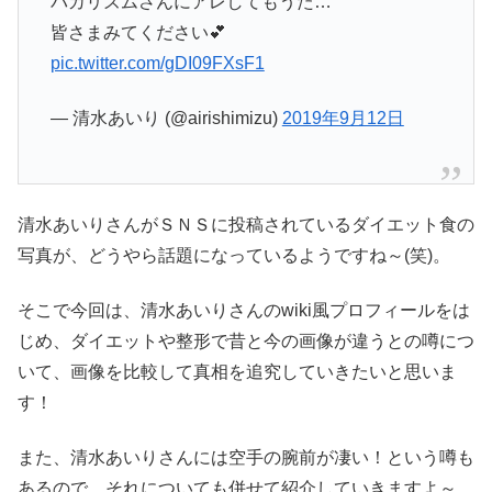
バカリズムさんにアレしてもうた…
皆さまみてください💕
pic.twitter.com/gDI09FXsF1
— 清水あいり (@airishimizu)
2019年9月12日
清水あいりさんがＳＮＳに投稿されているダイエット食の
写真が、どうやら話題になっているようですね～(笑)。
そこで今回は、清水あいりさんのwiki風プロフィールをは
じめ、ダイエットや整形で昔と今の画像が違うとの噂につ
いて、画像を比較して真相を追究していきたいと思いま
す！
また、清水あいりさんには空手の腕前が凄い！という噂も
あるので、それについても併せて紹介していきますよ～。