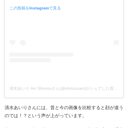
この投稿をInstagramで見る
清水あいり Airi Shimizuさん(@shimizuairi)がシェアした投稿
–
2
清水あいりさんには、昔と今の画像を比較すると顔が違う
のでは！？という声が上がっています。