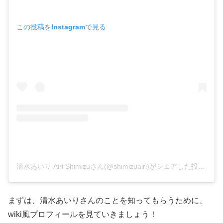
この投稿をInstagramで見る
清水あいり Airi Shimizuさん(@shimizuairi)がシェアした投稿
–
2
まずは、清水あいりさんのことを知ってもらうために、
wiki風プロフィールを見ていきましょう！