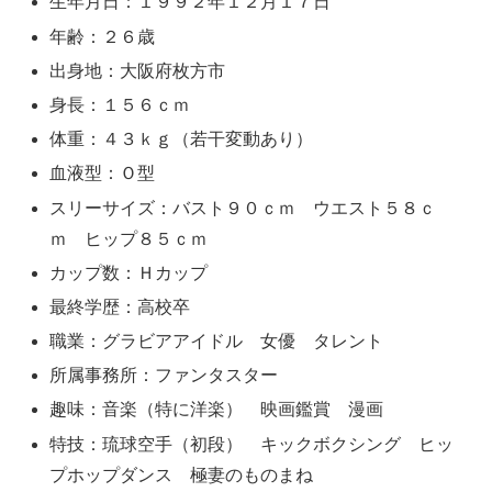
生年月日：１９９２年１２月１７日
年齢：２６歳
出身地：大阪府枚方市
身長：１５６ｃｍ
体重：４３ｋｇ（若干変動あり）
血液型：Ｏ型
スリーサイズ：バスト９０ｃｍ ウエスト５８ｃ
ｍ ヒップ８５ｃｍ
カップ数：Ｈカップ
最終学歴：高校卒
職業：グラビアアイドル 女優 タレント
所属事務所：ファンタスター
趣味：音楽（特に洋楽） 映画鑑賞 漫画
特技：琉球空手（初段） キックボクシング ヒッ
プホップダンス 極妻のものまね