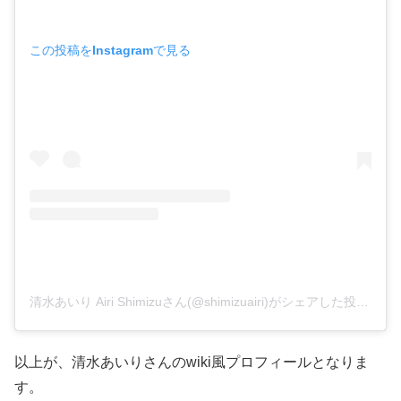
この投稿をInstagramで見る
清水あいり Airi Shimizuさん(@shimizuairi)がシェアした投稿
–
2
以上が、清水あいりさんのwiki風プロフィールとなりま
す。