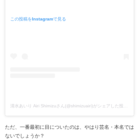
この投稿をInstagramで見る
清水あいり Airi Shimizuさん(@shimizuairi)がシェアした投稿
–
2
ただ、一番最初に目についたのは、やはり芸名・本名では
ないでしょうか？