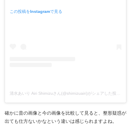
この投稿をInstagramで見る
清水あいり Airi Shimizuさん(@shimizuairi)がシェアした投稿
–
2
確かに昔の画像と今の画像を比較して見ると、整形疑惑が
出ても仕方ないかなという違いは感じられますよね。