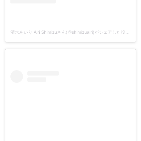
清水あいり Airi Shimizuさん(@shimizuairi)がシェアした投稿
–
2