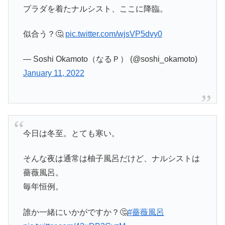
プラダを着たナルシスト、ここに降臨。
似合う？🤔
pic.twitter.com/wjsVP5dvy0
— Soshi Okamoto（なるＰ） (@soshi_okamoto)
January 11, 2022
今日は冬至。とても寒い。
そんな夜は通常は柚子風呂だけど、ナルシストは
薔薇風呂。
毎年恒例。
誰か一緒にいかがですか？🤔
#薔薇風呂