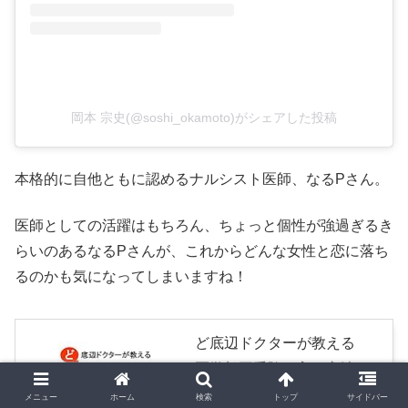
岡本 宗史(@soshi_okamoto)がシェアした投稿
本格的に自他ともに認めるナルシスト医師、なるPさん。
医師としての活躍はもちろん、ちょっと個性が強過ぎるき
らいのあるなるPさんが、これからどんな女性と恋に落ち
るのかも気になってしまいますね！
ど底辺ドクターが教える
医学部再受験 入る方法
出る方法: 安易な医学部再受
メニュー
ホーム
検索
トップ
サイドバー