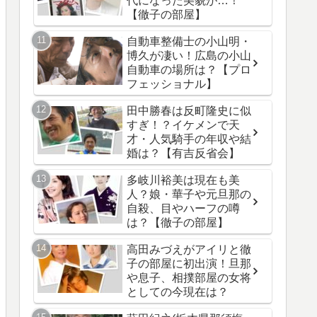
代になった美貌が…！
【徹子の部屋】
自動車整備士の小山明・
博久が凄い！広島の小山
自動車の場所は？【プロ
フェッショナル】
田中勝春は反町隆史に似
すぎ！？イケメンで天
才・人気騎手の年収や結
婚は？【有吉反省会】
多岐川裕美は現在も美
人？娘・華子や元旦那の
自殺、目やハーフの噂
は？【徹子の部屋】
高田みづえがアイリと徹
子の部屋に初出演！旦那
や息子、相撲部屋の女将
としての今現在は？