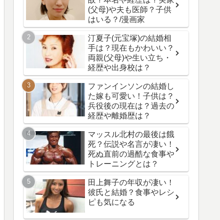
(父母)や夫も医師？子供
はいる？/漫画家
汀夏子(元宝塚)の結婚相
手は？現在もかわいい？
両親(父母)や生い立ち・
経歴や出身校は？
ファンインソンの結婚し
た嫁も可愛い！子供は？
兵役後の現在は？過去の
経歴や離婚歴は？
マッスル北村の最後は餓
死？伝説や名言が凄い！
死ぬ直前の過酷な食事や
トレーニングとは？
田上舞子の年収が凄い！
彼氏と結婚？食事やレシ
ピも気になる