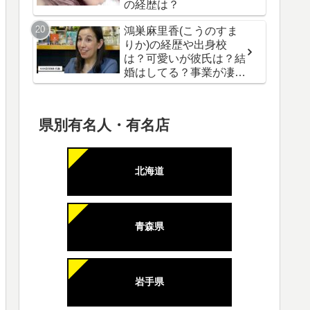
の経歴は？
鴻巣麻里香(こうのすま
りか)の経歴や出身校
は？可愛いが彼氏は？結
婚はしてる？事業が凄
い！
県別有名人・有名店
北海道
青森県
岩手県