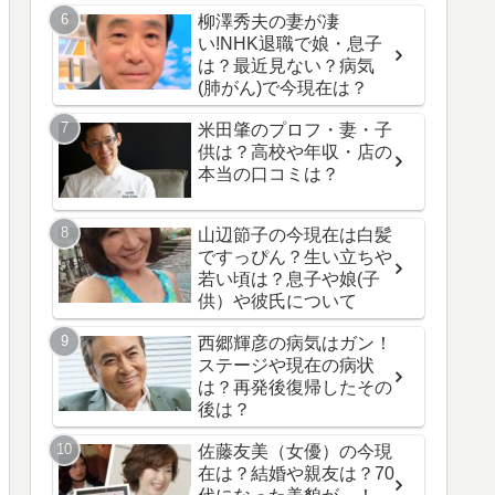
柳澤秀夫の妻が凄
い!NHK退職で娘・息子
は？最近見ない？病気
(肺がん)で今現在は？
米田肇のプロフ・妻・子
供は？高校や年収・店の
本当の口コミは？
山辺節子の今現在は白髪
ですっぴん？生い立ちや
若い頃は？息子や娘(子
供）や彼氏について
西郷輝彦の病気はガン！
ステージや現在の病状
は？再発後復帰したその
後は？
佐藤友美（女優）の今現
在は？結婚や親友は？70