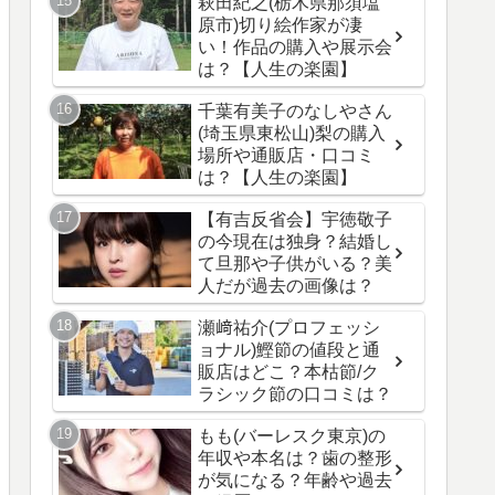
萩田紀之(栃木県那須塩
原市)切り絵作家が凄
い！作品の購入や展示会
は？【人生の楽園】
千葉有美子のなしやさん
(埼玉県東松山)梨の購入
場所や通販店・口コミ
は？【人生の楽園】
【有吉反省会】宇徳敬子
の今現在は独身？結婚し
て旦那や子供がいる？美
人だが過去の画像は？
瀬﨑祐介(プロフェッシ
ョナル)鰹節の値段と通
販店はどこ？本枯節/ク
ラシック節の口コミは？
もも(バーレスク東京)の
年収や本名は？歯の整形
が気になる？年齢や過去