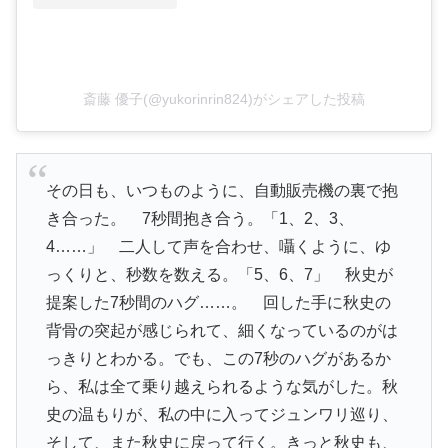
斎藤 優子(@yukorinrin824)がシェアした投稿
その日も、いつものように、自動販売機の裏で抱
き合った。 7秒間抱き合う。「1、2、3、
4……」 二人して声を合わせ、囁くように、ゆ
っくりと、秒数を数える。「5、6、7」 秋史が
提案した7秒間のハグ……。 回した手に秋史の
背骨の突起が感じられて、細くなっているのがは
っきりとわかる。でも、この7秒のハグがあるか
ら、私は全て乗り越えられるような気がした。秋
史の温もりが、私の中に入ってジュンワリ巡り、
そして、また秋史に戻って行く。きっと秋史も、