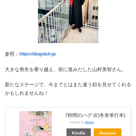
参照：
https://dogatch.jp
大きな喪失を乗り越え、前に進みだした山村美智さん。
新たなステージで、今までとはまた違う顔を見せてくれる
かもしれませんね！
7秒間のハグ (幻冬舎単行本)
created by
Rinker
Kindle
Amazon