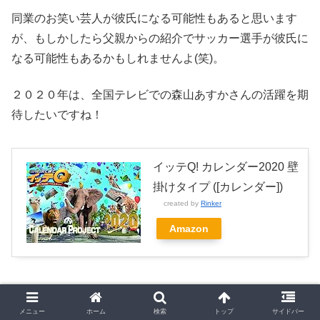
同業のお笑い芸人が彼氏になる可能性もあると思います
が、もしかしたら父親からの紹介でサッカー選手が彼氏に
なる可能性もあるかもしれませんよ(笑)。
２０２０年は、全国テレビでの森山あすかさんの活躍を期
待したいですね！
イッテQ! カレンダー2020 壁
掛けタイプ ([カレンダー])
created by
Rinker
Amazon
メニュー
ホーム
検索
トップ
サイドバー