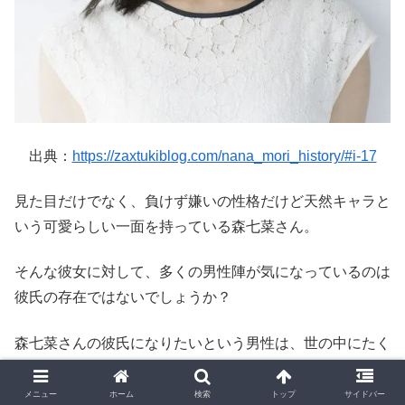
出典：
https://zaxtukiblog.com/nana_mori_history/#i-17
見た目だけでなく、負けず嫌いの性格だけど天然キャラと
いう可愛らしい一面を持っている森七菜さん。
そんな彼女に対して、多くの男性陣が気になっているのは
彼氏の存在ではないでしょうか？
森七菜さんの彼氏になりたいという男性は、世の中にたく
さんいるでしょう(笑)。
メニュー
ホーム
検索
トップ
サイドバー