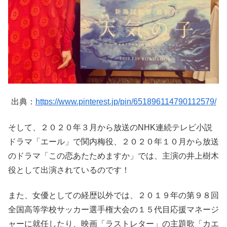
出典：
https://www.pinterest.jp/pin/651896114790112579/
そして、２０２０年３月から放送のNHK連続テレビ小説
ドラマ「エール」で関内梅役、２０２０年１０月から放送
のドラマ「この恋あたためますか」では、主演の井上樹木
役として出演されているのです！
また、女優としての経歴以外では、２０１９年の第９８回
全国高等学校サッカー選手権大会の１５代目応援マネージ
ャーに就任したり、映画「ラストレター」の主題歌「カエ