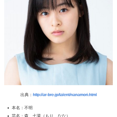
出典：
http://ar-bre.jp/talent/nanamori.html
本名：不明
芸名：森 七菜（もり なな）