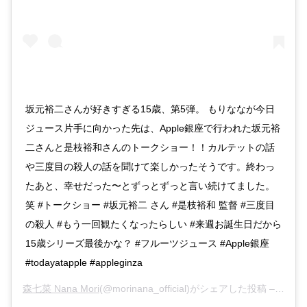
坂元裕二さんが好きすぎる15歳、第5弾。 もりななが今日
ジュース片手に向かった先は、Apple銀座で行われた坂元裕
二さんと是枝裕和さんのトークショー！！カルテットの話
や三度目の殺人の話を聞けて楽しかったそうです。終わっ
たあと、幸せだった〜とずっとずっと言い続けてました。
笑 #トークショー #坂元裕二 さん #是枝裕和 監督 #三度目
の殺人 #もう一回観たくなったらしい #来週お誕生日だから
15歳シリーズ最後かな？ #フルーツジュース #Apple銀座
#todayatapple #appleginza
森七菜 Nana Mori
(@morinana_official)がシェアした投稿 –
2017