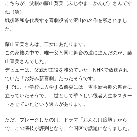
こちらが、父親の藤山寛美（ふじやま かんび）さんです
ね（笑）
戦後昭和を代表する喜劇役者で沢山の名作を残されまし
た。
藤山直美さんは、三女にあたります。
この家族の中で、唯一父と同じ舞台の道に進んだのが、藤
山直美さんでした。
デビューは、父親が主役を務めていた、NHKで放送され
ていた「お好み新喜劇」だったそうです。
すでに、小学校に入学する前委には、吉本新喜劇の舞台に
立っていたそうで、二世として華々しい役者人生をスター
トさせていたという過去があります。
ただ、ブレークしたのは、ドラマ「おんなは度胸」から
で、この演技が評判となり、全国区で話題になりました。