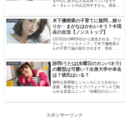
を中心に多大な人気を誇っているモデ
ル・タレントの山之内すずさん。現在
は、バラエティー番組や「PayPay」など
のCMでよく見かけるため、気になってい
る方も多いのではないでしょうか？そこ
木下優樹菜の子育てに疑問…娘り
女性芸能人
で、今回はモデル...
りか・まかなはかわいそう？今現
在の生活【ノンストップ】
1月31日の9時50分から放送される、フジ
テレビ「ノンストップ」で木下優樹菜さ
んの子育て論が紹介されます。現在、木
下優樹菜さんは二人の娘であるりりか・
まなかちゃんのママなんですが、ネット
上では「かわいそう」なんて意見があり
詩羽/うたは(水曜日のカンパネラ)
女性芸能人
ます。実際のところ...
の髪型は可愛い？出身大学や本名
は？彼氏はいる？
独特な世界観とジャンルにとらわれない
楽曲、斬新なライブパフォーマンスで知
られる音楽ユニット『水曜日のカンパネ
ラ』。そのボーカルであったコムアイさ
んが脱退し、2021年9月から2代目ボーカ
ルとして加入した詩羽さんをご紹介しま
す。すい星のように...
スポンサーリンク