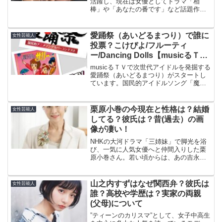
活躍し、現在は女優としてドラマ「相
棒」や「あなたの番です」など話題作に
出演されている真飛聖さん。２０２０年
１月７日スタートのドラマ「SEDAI
WARS」にも出演！女優としての真飛聖
愛踊祭（あいどるまつり）で誰に
女性芸能人
さんの演技力の高さに、...
投票？こけぴよ/フルーティ
ー/Dancing Dolls【musicるＴ
Ｖ】
musicるＴＶで次世代アイドルを発掘する
愛踊祭（あいどるまつり）がスタートし
ています。国民的アイドルソング「魔法
使いサリー」をオリジナルで振付し、楽
曲とパフォーマンスの優れたアイドルを
全国から募集しています。すでに投票は
栗原小巻の今現在と性格は？結婚
女性芸能人
始まっている！投票...
してる？彼氏は？昔(過去）の画
像が凄い！
NHKの大河ドラマ「三姉妹」で脚光を浴
び、一気に人気女優へと仲間入りした栗
原小巻さん。若い頃からは、あの吉永小
百合さんと人気を二分したと言われるほ
ど、とても美人な女優さんだったのです
よね～！そんな栗原小巻さんが今現在ど
山之内すずはなぜ関西弁？彼氏は
女性芸能人
うさているのか気になり...
誰？高校や学歴は？実家の両親
(父母)について
”ティーンのカリスマ”として、女子中高生