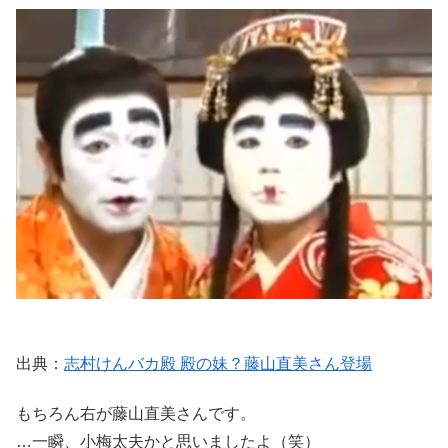
出典：
志村けんバカ殿 殿の妹？藤山直美さん登場
もちろん右が藤山直美さんです。
…一瞬、小梅太夫かと思いましたよ（笑）