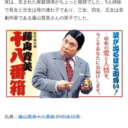
実は、生まれた家庭環境がちょっと複雑でした。5人姉妹
で長女と次女は母の連れ子であり、三女、四女、五女は喜
劇作家である藤山寛美さんの実子でした。
出典：
藤山寛美十八番箱 DVD全12巻