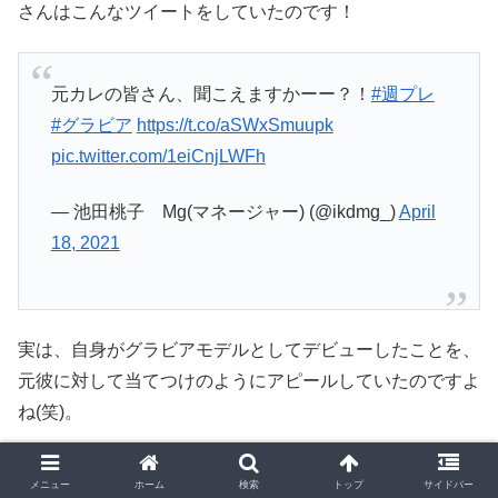
さんはこんなツイートをしていたのです！
元カレの皆さん、聞こえますかーー？！
#週プレ
#グラビア
https://t.co/aSWxSmuupk
pic.twitter.com/1eiCnjLWFh
— 池田桃子 Mg(マネージャー) (@ikdmg_)
April
18, 2021
実は、自身がグラビアモデルとしてデビューしたことを、
元彼に対して当てつけのようにアピールしていたのですよ
ね(笑)。
おそらく、現在彼氏がいるのであれば、元彼に対して当て
メニュー
ホーム
検索
トップ
サイドバー