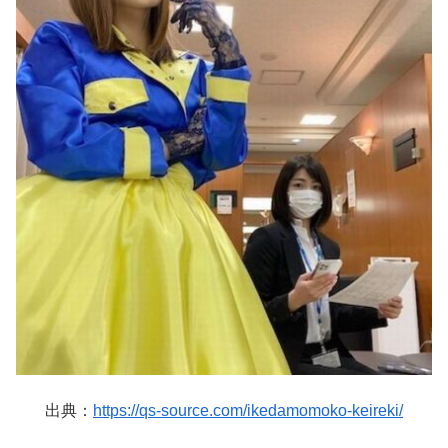
出典：
https://qs-source.com/ikedamomoko-keireki/