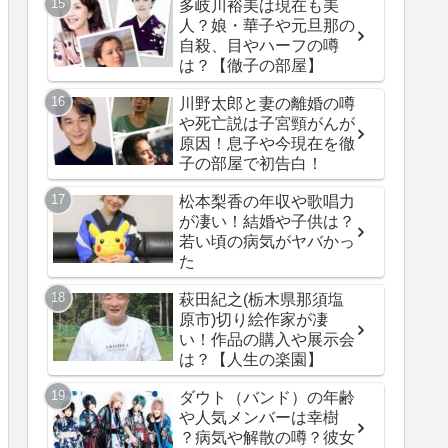
多岐川裕美は現在も美
人？娘・華子や元旦那の
自殺、目やハーフの噂
は？【徹子の部屋】
川野太郎と妻の離婚の噂
や死亡説は子宮頸がんが
原因！息子や今現在を徹
子の部屋で初告白！
松本梨香の年収や歌唱力
が凄い！結婚や子供は？
若い頃の病気がヤバかっ
た
萩田紀之(栃木県那須塩
原市)切り絵作家が凄
い！作品の購入や展示会
は？【人生の楽園】
ダウト（バンド）の年齢
や人気メンバーは幸樹
？病気や解散の噂？彼女