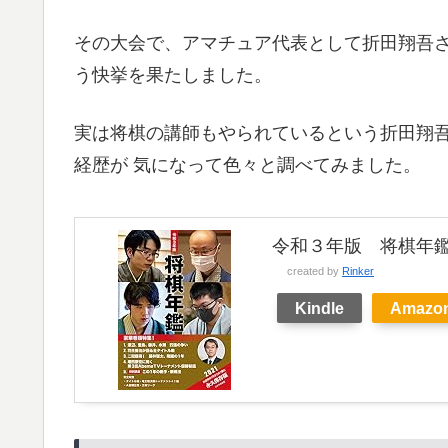
その大会で、アマチュア代表として折田翔吾
う快挙を果たしました。
実は将棋の講師もやられているという折田翔
経歴が 気になって色々と調べてみました。
令和３年版 将棋年鑑 
created by
Rinker
Kindle
Amazo