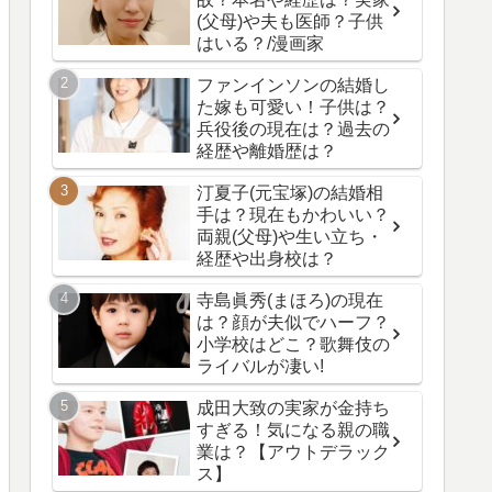
(父母)や夫も医師？子供
はいる？/漫画家
ファンインソンの結婚し
た嫁も可愛い！子供は？
兵役後の現在は？過去の
経歴や離婚歴は？
汀夏子(元宝塚)の結婚相
手は？現在もかわいい？
両親(父母)や生い立ち・
経歴や出身校は？
寺島眞秀(まほろ)の現在
は？顔が夫似でハーフ？
小学校はどこ？歌舞伎の
ライバルが凄い!
成田大致の実家が金持ち
すぎる！気になる親の職
業は？【アウトデラック
ス】