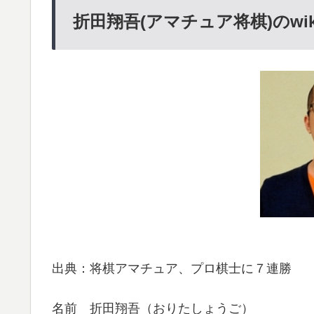
折田翔吾(アマチュア将棋)のwi
出典：将棋アマチュア、プロ棋士に７連勝
名前 折田翔吾（おりたしょうご）