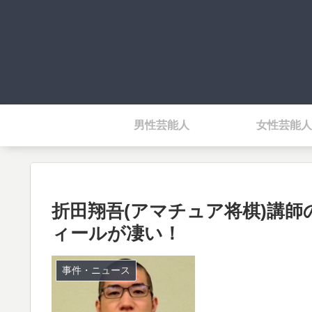
男性芸能人
女性芸能人
折田翔吾(アマチュア将棋)講師
ィールが凄い！
事件・ニュース