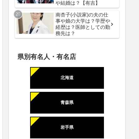
や結婚は？【有吉】
南杏子(小説家)の夫の仕
事や娘の大学は？学歴や
経歴は？医師としての勤
務先は？
県別有名人・有名店
北海道
青森県
岩手県