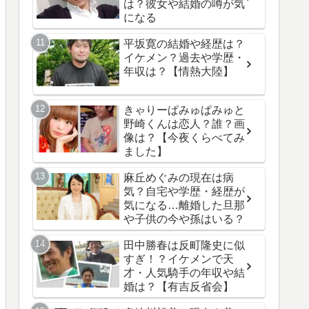
は？彼女や結婚の噂が気
になる
平坂寛の結婚や経歴は？
イケメン？過去や学歴・
年収は？【情熱大陸】
きゃりーぱみゅぱみゅと
野崎くんは恋人？誰？画
像は？【今夜くらべてみ
ました】
麻丘めぐみの現在は病
気？自宅や学歴・経歴が
気になる…離婚した旦那
や子供の今や孫はいる？
田中勝春は反町隆史に似
すぎ！？イケメンで天
才・人気騎手の年収や結
婚は？【有吉反省会】