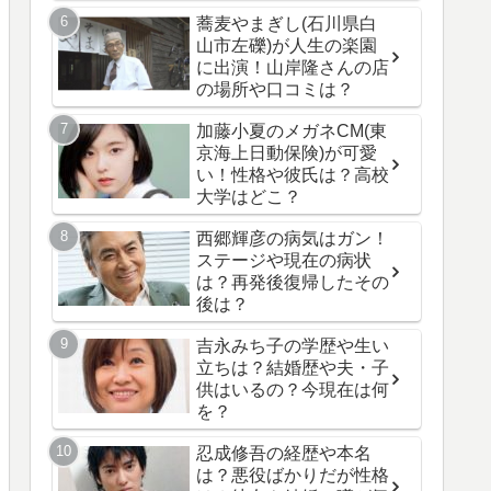
蕎麦やまぎし(石川県白
山市左礫)が人生の楽園
に出演！山岸隆さんの店
の場所や口コミは？
加藤小夏のメガネCM(東
京海上日動保険)が可愛
い！性格や彼氏は？高校
大学はどこ？
西郷輝彦の病気はガン！
ステージや現在の病状
は？再発後復帰したその
後は？
吉永みち子の学歴や生い
立ちは？結婚歴や夫・子
供はいるの？今現在は何
を？
忍成修吾の経歴や本名
は？悪役ばかりだが性格