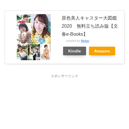
原色美人キャスター大図鑑
2020 無料立ち読み版【文
春e-Books】
created by
Rinker
Kindle
Amazon
スポンサーリンク