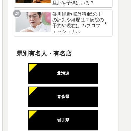
旦那や子供はいる？
谷川緑野(脳外科)匠の手
の評判や経歴は？病院の
予約や現在は？/プロフ
ェッショナル
県別有名人・有名店
北海道
青森県
岩手県