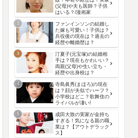
(父母)や夫も医師？子供
はいる？/漫画家
ファンインソンの結婚し
た嫁も可愛い！子供は？
兵役後の現在は？過去の
経歴や離婚歴は？
汀夏子(元宝塚)の結婚相
手は？現在もかわいい？
両親(父母)や生い立ち・
経歴や出身校は？
寺島眞秀(まほろ)の現在
は？顔が夫似でハーフ？
小学校はどこ？歌舞伎の
ライバルが凄い!
成田大致の実家が金持ち
すぎる！気になる親の職
業は？【アウトデラック
ス】