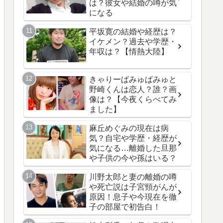
は？彼女や結婚の噂が気
になる
平坂寛の結婚や経歴は？
イケメン？過去や学歴・
年収は？【情熱大陸】
きゃりーぱみゅぱみゅと
野崎くんは恋人？誰？画
像は？【今夜くらべてみ
ました】
麻丘めぐみの現在は病
気？自宅や学歴・経歴が
気になる…離婚した旦那
や子供の今や孫はいる？
川野太郎と妻の離婚の噂
や死亡説は子宮頸がんが
原因！息子や今現在を徹
子の部屋で初告白！