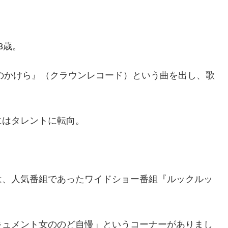
3歳。
愛のかけら』（クラウンレコード）という曲を出し、歌
にはタレントに転向。
は、人気番組であったワイドショー番組『ルックルッ
キュメント女ののど自慢」というコーナーがありまし