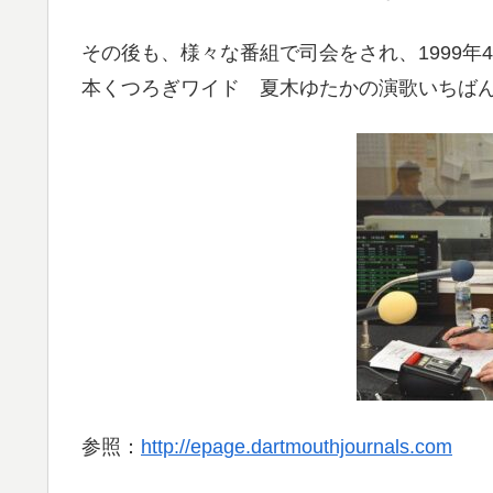
その後も、様々な番組で司会をされ、1999
本くつろぎワイド 夏木ゆたかの演歌いちば
参照：
http://epage.dartmouthjournals.com