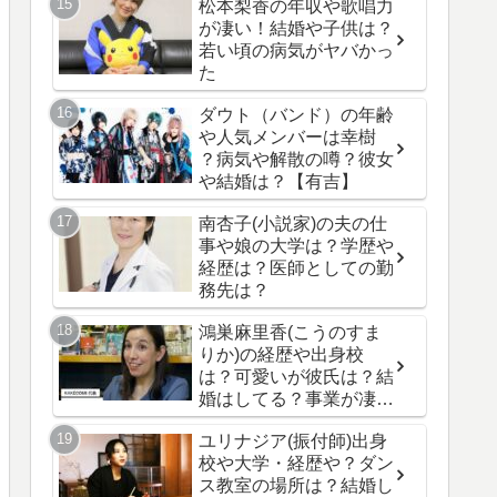
松本梨香の年収や歌唱力
が凄い！結婚や子供は？
若い頃の病気がヤバかっ
た
ダウト（バンド）の年齢
や人気メンバーは幸樹
？病気や解散の噂？彼女
や結婚は？【有吉】
南杏子(小説家)の夫の仕
事や娘の大学は？学歴や
経歴は？医師としての勤
務先は？
鴻巣麻里香(こうのすま
りか)の経歴や出身校
は？可愛いが彼氏は？結
婚はしてる？事業が凄
い！
ユリナジア(振付師)出身
校や大学・経歴や？ダン
ス教室の場所は？結婚し