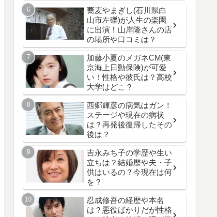
蕎麦やまぎし(石川県白
山市左礫)が人生の楽園
に出演！山岸隆さんの店
の場所や口コミは？
加藤小夏のメガネCM(東
京海上日動保険)が可愛
い！性格や彼氏は？高校
大学はどこ？
西郷輝彦の病気はガン！
ステージや現在の病状
は？再発後復帰したその
後は？
吉永みち子の学歴や生い
立ちは？結婚歴や夫・子
供はいるの？今現在は何
を？
忍成修吾の経歴や本名
は？悪役ばかりだが性格