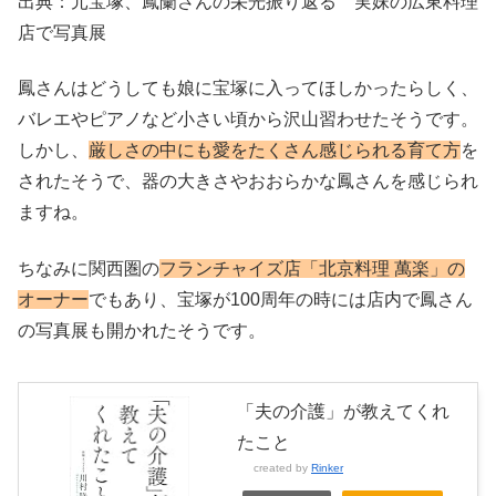
出典：元宝塚、鳳蘭さんの栄光振り返る 実妹の広東料理
店で写真展
鳳さんはどうしても娘に宝塚に入ってほしかったらしく、
バレエやピアノなど小さい頃から沢山習わせたそうです。
しかし、
厳しさの中にも愛をたくさん感じられる育て方
を
されたそうで、器の大きさやおおらかな鳳さんを感じられ
ますね。
ちなみに関西圏の
フランチャイズ店「北京料理 萬楽」の
オーナー
でもあり、宝塚が100周年の時には店内で鳳さん
の写真展も開かれたそうです。
「夫の介護」が教えてくれ
たこと
created by
Rinker