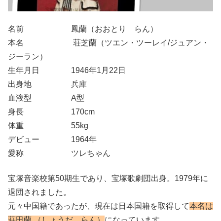
名前 鳳蘭（おおとり らん）
本名 荘芝蘭（ツエン・ツーレイ/ジュアン・
ジーラン）
生年月日 1946年1月22日
出身地 兵庫
血液型 A型
身長 170cm
体重 55kg
デビュー 1964年
愛称 ツレちゃん
宝塚音楽校第50期生であり、宝塚歌劇団出身。1979年に
退団されました。
元々中国籍であったが、現在は日本国籍を取得して
本名は
荘田蘭 （しょうだ らん）
になっています。