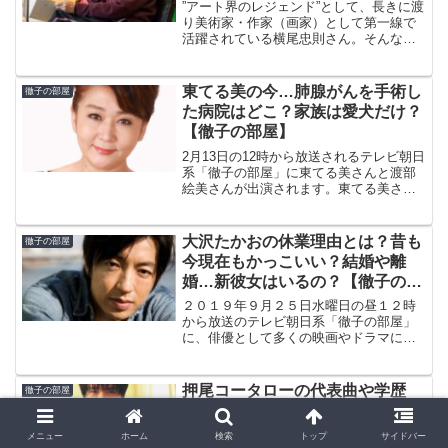
”アート界のレジェンド”として、長きに渡
り美術家・作家（画家）として第一線で
活躍されている横尾忠則さん。そんな横
尾忠則さんが、２０２１年８月１２日放
送の『徹子の部屋』に出演されます！そ
こで、今回は美術家・作家（画家）の横
東てる美の今…肺腺がんを手術し
徹子の部屋
尾忠則さんをピックア...
た病院はどこ？家族は愛犬だけ？
【徹子の部屋】
2月13日の12時から放送されるテレビ朝日
系「徹子の部屋」に東てる美さんと渡部
絵美さんが出演されます。東てる美さん
が肺腺がんを手術した時に付き添ってく
れたのは大親友の渡部絵美さんだったそ
うです。離婚された東てる美さんの家族
大沢たかおの休業理由とは？昔も
徹子の部屋
は愛犬だけ？また、...
今現在もかっこいい？結婚や離
婚…新彼女はいるの？【徹子の部
屋】
２０１９年９月２５日水曜日の昼１２時
から放送のテレビ朝日系「徹子の部屋」
に、俳優として多くの映画やドラマに出
演されている大沢たかおさんが出演され
ます！大沢たかおが9年ぶりに登場！ 2年
にわたる俳優休業、出演ミュージカルの
押尾コータローの代表曲や学歴
徹子の部屋
秘話などを語る 『徹...
は？使用ギターやすごい理由は？
妻や息子はいる？
メニュー
ホーム
検索
トップ
サイドバー