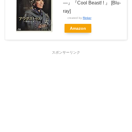
―』『Cool Beast! ! 』 [Blu-
ray]
created by
Rinker
Amazon
スポンサーリンク