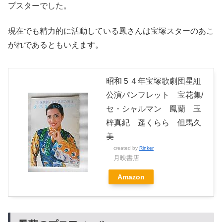
プスターでした。
現在でも精力的に活動している鳳さんは宝塚スターのあこ
がれであるともいえます。
昭和５４年宝塚歌劇団星組
公演パンフレット 宝花集/
セ・シャルマン 鳳蘭 玉
梓真紀 遥くらら 但馬久
美
created by
Rinker
月映書店
Amazon