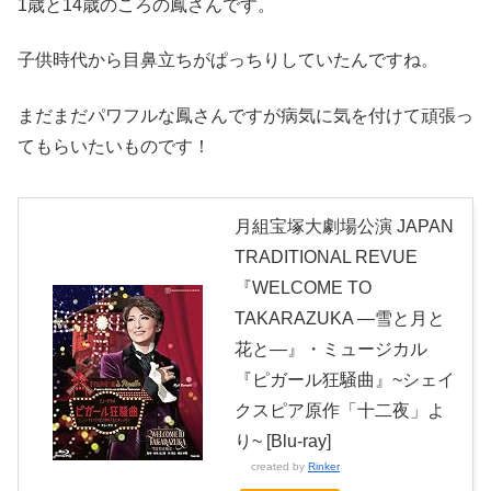
1歳と14歳のころの鳳さんです。
子供時代から目鼻立ちがぱっちりしていたんですね。
まだまだパワフルな鳳さんですが病気に気を付けて頑張っ
てもらいたいものです！
月組宝塚大劇場公演 JAPAN
TRADITIONAL REVUE
『WELCOME TO
TAKARAZUKA ―雪と月と
花と―』・ミュージカル
『ピガール狂騒曲』~シェイ
クスピア原作「十二夜」よ
り~ [Blu-ray]
created by
Rinker