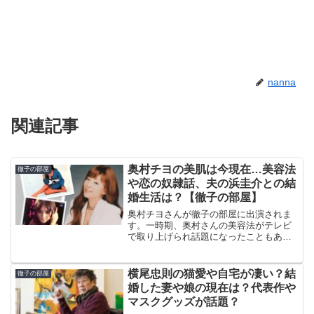
nanna
関連記事
奥村チヨの美肌は今現在…美容法
徹子の部屋
や恋の奴隷話、夫の浜圭介との結
婚生活は？【徹子の部屋】
奥村チヨさんが徹子の部屋に出演されま
す。一時期、奥村さんの美容法がテレビ
で取り上げられ話題になったこともあり
ました。奥村さんの今現在はどうなって
いるのでしょうか？奥村チヨさんのプロ
フィール名前 奥村 チヨ（おくむ
横尾忠則の猫愛や自宅が凄い？結
徹子の部屋
ら ちよ）本名 ...
婚した妻や娘の現在は？代表作や
マスクグッズが話題？