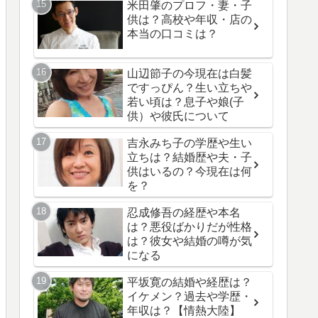
米田肇のプロフ・妻・子
供は？高校や年収・店の
本当の口コミは？
山辺節子の今現在は白髪
ですっぴん？生い立ちや
若い頃は？息子や娘(子
供）や彼氏について
吉永みち子の学歴や生い
立ちは？結婚歴や夫・子
供はいるの？今現在は何
を？
忍成修吾の経歴や本名
は？悪役ばかりだが性格
は？彼女や結婚の噂が気
になる
平坂寛の結婚や経歴は？
イケメン？過去や学歴・
年収は？【情熱大陸】