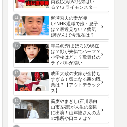
両親(父母)や兄弟はい
る？/ミライモンスター
柳澤秀夫の妻が凄
い!NHK退職で娘・息子
は？最近見ない？病気
(肺がん)で今現在は？
寺島眞秀(まほろ)の現在
は？顔が夫似でハーフ？
小学校はどこ？歌舞伎の
ライバルが凄い!
成田大致の実家が金持ち
すぎる！気になる親の職
業は？【アウトデラック
ス】
蕎麦やまぎし(石川県白
山市左礫)が人生の楽園
に出演！山岸隆さんの店
の場所や口コミは？