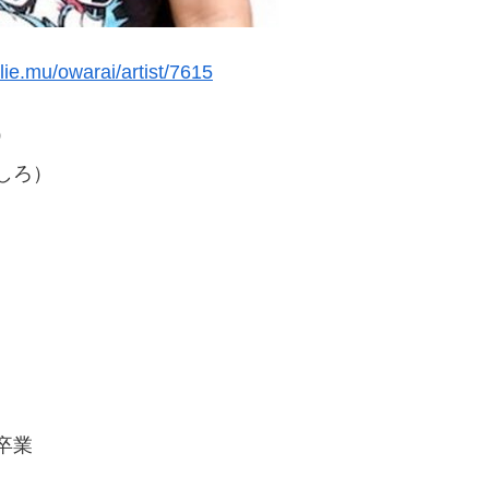
alie.mu/owarai/artist/7615
）
しろ）
卒業