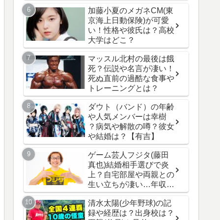
い！
加藤小夏のメガネCM(東
京海上日動保険)が可愛
い！性格や彼氏は？高校
大学はどこ？
マッスル北村の最後は餓
死？伝説や名言が凄い！
死ぬ直前の過酷な食事や
トレーニングとは？
ダウト（バンド）の年齢
や人気メンバーは幸樹
？病気や解散の噂？彼女
や結婚は？【有吉】
ゲーム芸人フジタ(藤田
真也)結婚相手選びで炎
上？自宅部屋や両親との
生い立ちが凄い…年収や
年齢は？/ノンフィクシ
清水太陽(少年野球)の記
ョン
録や経歴は？出身校は？