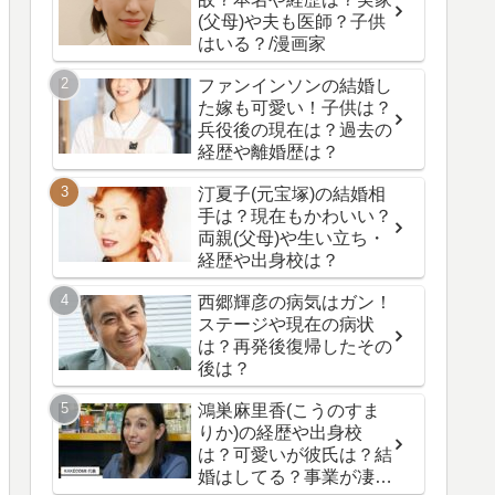
(父母)や夫も医師？子供
はいる？/漫画家
ファンインソンの結婚し
た嫁も可愛い！子供は？
兵役後の現在は？過去の
経歴や離婚歴は？
汀夏子(元宝塚)の結婚相
手は？現在もかわいい？
両親(父母)や生い立ち・
経歴や出身校は？
西郷輝彦の病気はガン！
ステージや現在の病状
は？再発後復帰したその
後は？
鴻巣麻里香(こうのすま
りか)の経歴や出身校
は？可愛いが彼氏は？結
婚はしてる？事業が凄