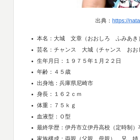
出典：
https://nat
本名：大城 文章（おおしろ ふみあき
芸名：チャンス 大城（チャンス おお
生年月日：１９７５年１月２２日
年齢：４５歳
出身地：兵庫県尼崎市
身長：１６２ｃｍ
体重：７５ｋｇ
血液型：Ｏ型
最終学歴：伊丹市立伊丹高校（定時制）
家族構成：両親（父親 母親） 兄 姉