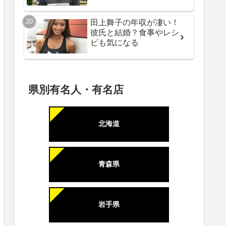
田上舞子の年収が凄い！
彼氏と結婚？食事やレシ
ピも気になる
県別有名人・有名店
北海道
青森県
岩手県