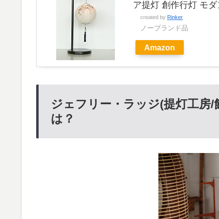
ア提灯 創作行灯 モ
created by
Rinker
ノーブランド品
Amazon
ジェフリー・ラッジ(提灯工房/
は？