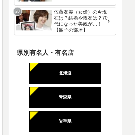
佐藤友美（女優）の今現
在は？結婚や親友は？70
代になった美貌が…！
【徹子の部屋】
県別有名人・有名店
北海道
青森県
岩手県