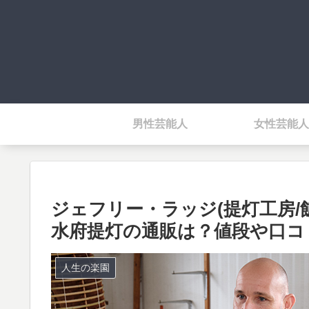
男性芸能人
女性芸能人
ジェフリー・ラッジ(提灯工房/
水府提灯の通販は？値段や口コ
人生の楽園