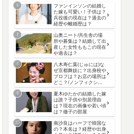
ファンインソンの結婚し
た嫁も可愛い！子供は？
兵役後の現在は？過去の
経歴や離婚歴は？
山奥ニート/共生舎の場
所や募集は？結婚して出
産した女性ももこの現在
や過去は？
八木寿仁葉(じゅには)な
ぜ京都舞妓に？出身校や
プロフは？お店の場所は
どこ？/ノンフィクショ
ン
夏木ゆたかの結婚した嫁
は誰？子供や別居理由
は？現在の画像や若い頃
は？徹子の部屋
南沙良はハーフで韓国な
の？本名は？経歴や出身