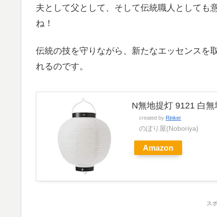
夫として父として、そして伝統職人としても
ね！
伝統の技を守りながら、新たなエッセンスを
れるのです。
N無地提灯 9121 白
created by
Rinker
のぼり屋(Noboriya)
Amazon
ス