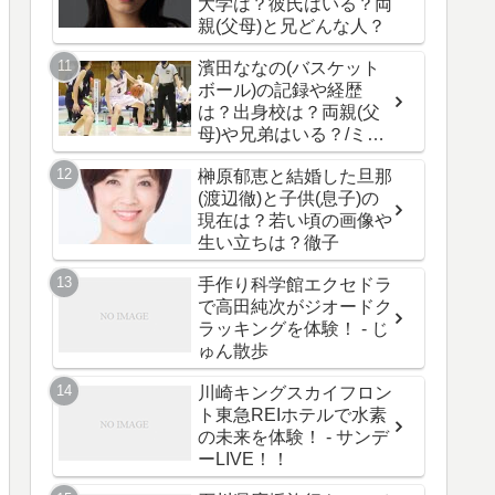
大学は？彼氏はいる？両
親(父母)と兄どんな人？
濱田ななの(バスケット
ボール)の記録や経歴
は？出身校は？両親(父
母)や兄弟はいる？/ミラ
イモンスター
榊原郁恵と結婚した旦那
(渡辺徹)と子供(息子)の
現在は？若い頃の画像や
生い立ちは？徹子
手作り科学館エクセドラ
で高田純次がジオードク
ラッキングを体験！ - じ
ゅん散歩
川崎キングスカイフロン
ト東急REIホテルで水素
の未来を体験！ - サンデ
ーLIVE！！