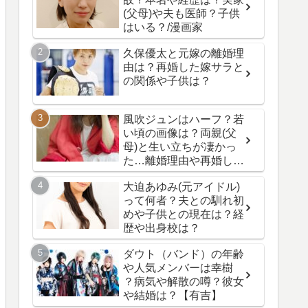
(父母)や夫も医師？子供
はいる？/漫画家
久保優太と元嫁の離婚理
由は？再婚した嫁サラと
の関係や子供は？
風吹ジュンはハーフ？若
い頃の画像は？両親(父
母)と生い立ちが凄かっ
た…離婚理由や再婚した
夫と子供の現在は？
大迫あゆみ(元アイドル)
って何者？夫との馴れ初
めや子供との現在は？経
歴や出身校は？
ダウト（バンド）の年齢
や人気メンバーは幸樹
？病気や解散の噂？彼女
や結婚は？【有吉】