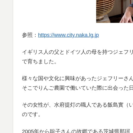
参照：
https://www.city.naka.lg.jp
イギリス人の父とドイツ人の母を持つジェフリ
で育ちました。
様々な国や文化に興味があったジェフリーさ
そこでりんご農園で働いていた際に出会った日
その女性が、水府提灯の職人である飯島實（
のです。
2005年から聡子さんの故郷である茨城県那