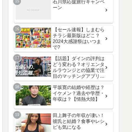
石川県応援旅行キャンペ
ーン
【セール速報】しまむら
チラシ最新版はどこ？
2024大感謝祭はいつま
で?
【話題】ダインの評判は
どう変わる？オリエンタ
ルラウンジとの協業で注
目のマッチングアプリ最
新情報！
平坂寛の結婚や経歴は？
イケメン？過去や学歴・
年収は？【情熱大陸】
田上舞子の年収が凄い！
彼氏と結婚？食事やレシ
ピも気になる