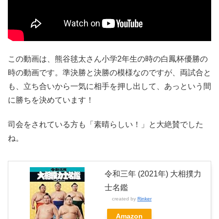
この動画は、熊谷毬太さん小学2年生の時の白鳳杯優勝の
時の動画です。準決勝と決勝の模様なのですが、両試合と
も、立ち合いから一気に相手を押し出して、あっという間
に勝ちを決めています！
司会をされている方も「素晴らしい！」と大絶賛でした
ね。
令和三年 (2021年) 大相撲力
士名鑑
created by
Rinker
Amazon