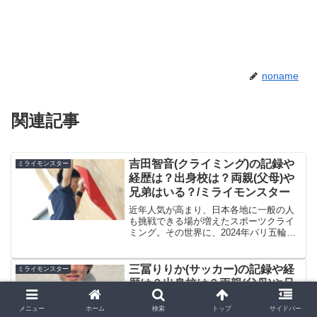
noname
関連記事
吉田智音(クライミング)の記録や
ミライモンスター
経歴は？出身校は？両親(父母)や
兄弟はいる？/ミライモンスター
近年人気が高まり、日本各地に一般の人
も挑戦できる場が増えたスポーツクライ
ミング。その世界に、2024年パリ五輪を
狙う若き新星が現れました。彼の名前
は、2022年3月20日放送のフジテレビ系
『ミライ☆モンスター』に出演される吉
三冨りりか(サッカー)の記録や経
ミライモンスター
田智音選手です。...
歴は？出身校は？両親(父母)や兄
弟はいる？/ミライモンスター
メニュー
ホーム
検索
トップ
サイドバー
当時高校1年生ながら、神村学園16年大会