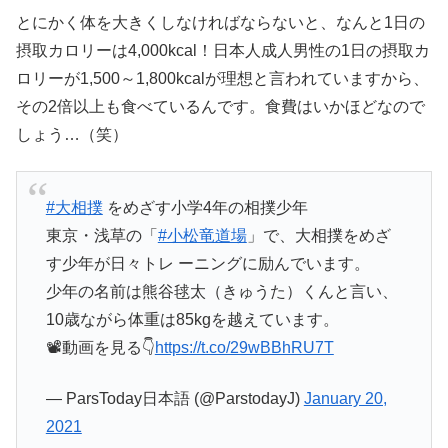
とにかく体を大きくしなければならないと、なんと1日の
摂取カロリーは4,000kcal！日本人成人男性の1日の摂取カ
ロリーが1,500～1,800kcalが理想と言われていますから、
その2倍以上も食べているんです。食費はいかほどなので
しょう…（笑）
#大相撲
をめざす小学4年の相撲少年
東京・浅草の「
#小松竜道場
」で、大相撲をめざ
す少年が日々トレ ーニングに励んでいます。
少年の名前は熊谷毬太（きゅうた）くんと言い、
10歳ながら体重は85kgを越えています。
📽️動画を見る👇
https://t.co/29wBBhRU7T
— ParsToday日本語 (@ParstodayJ)
January 20,
2021