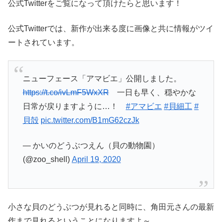
公式Twitterをご覧になって頂けたらと思います！
公式Twitterでは、新作が出来る度に画像と共に情報がツイ
ートされています。
ニューフェース「アマビエ」公開しました。
https://t.co/ivLmF5WxXR
一日も早く、穏やかな
日常が戻りますように…！
#アマビエ
#貝細工
#
貝殻
pic.twitter.com/B1mG62czJk
— かいのどうぶつえん（貝の動物園）
(@zoo_shell)
April 19, 2020
小さな貝のどうぶつが見れると同時に、角田元さんの最新
作まで見れるということになりますよ～。