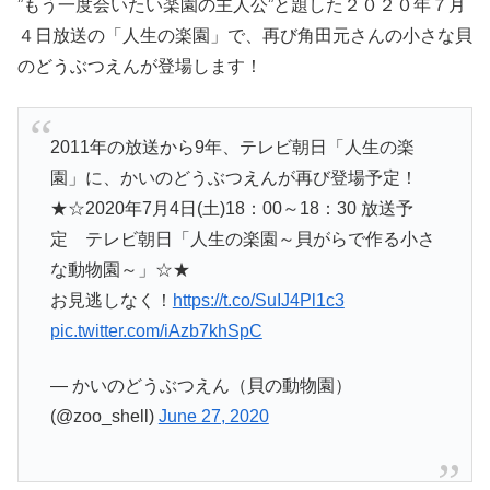
”もう一度会いたい楽園の主人公”と題した２０２０年７月
４日放送の「人生の楽園」で、再び角田元さんの小さな貝
のどうぶつえんが登場します！
2011年の放送から9年、テレビ朝日「人生の楽
園」に、かいのどうぶつえんが再び登場予定！
★☆2020年7月4日(土)18：00～18：30 放送予
定 テレビ朝日「人生の楽園～貝がらで作る小さ
な動物園～」☆★
お見逃しなく！
https://t.co/SuIJ4Pl1c3
pic.twitter.com/iAzb7khSpC
— かいのどうぶつえん（貝の動物園）
(@zoo_shell)
June 27, 2020