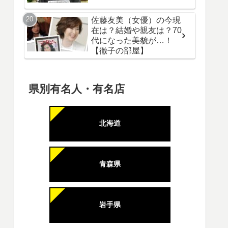
佐藤友美（女優）の今現
在は？結婚や親友は？70
代になった美貌が…！
【徹子の部屋】
県別有名人・有名店
北海道
青森県
岩手県