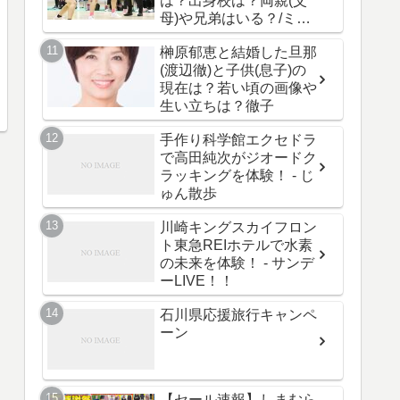
は？出身校は？両親(父
母)や兄弟はいる？/ミラ
イモンスター
榊原郁恵と結婚した旦那
(渡辺徹)と子供(息子)の
現在は？若い頃の画像や
生い立ちは？徹子
手作り科学館エクセドラ
で高田純次がジオードク
ラッキングを体験！ - じ
ゅん散歩
川崎キングスカイフロン
ト東急REIホテルで水素
の未来を体験！ - サンデ
ーLIVE！！
石川県応援旅行キャンペ
ーン
【セール速報】しまむら