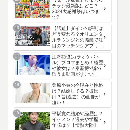
チラシ最新版はどこ？
2024大感謝祭はいつま
で?
【話題】ダインの評判は
どう変わる？オリエンタ
ルラウンジとの協業で注
目のマッチングアプリ最
新情報！
江嵜功也(カラオケバト
ル）プロフまとめ！経歴
や彼女は？秦基博×鱗の
歌うま動画がすごい！
栗原小巻の今現在と性格
は？結婚してる？彼氏
は？昔(過去）の画像が
凄い！
平坂寛の結婚や経歴は？
イケメン？過去や学歴・
年収は？【情熱大陸】