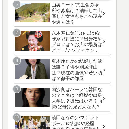
山奥ニート/共生舎の場
所や募集は？結婚して出
産した女性ももこの現在
や過去は？
八木寿仁葉(じゅには)な
ぜ京都舞妓に？出身校や
プロフは？お店の場所は
どこ？/ノンフィクショ
ン
夏木ゆたかの結婚した嫁
は誰？子供や別居理由
は？現在の画像や若い頃
は？徹子の部屋
南沙良はハーフで韓国な
の？本名は？経歴や出身
大学は？彼氏はいる？両
親(父母)と兄どんな人？
濱田ななの(バスケット
ボール)の記録や経歴