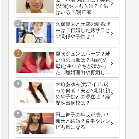
(父母)や夫も医師？子供
はいる？/漫画家
久保優太と元嫁の離婚理
由は？再婚した嫁サラと
の関係や子供は？
風吹ジュンはハーフ？若
い頃の画像は？両親(父
母)と生い立ちが凄かっ
た…離婚理由や再婚した
夫と子供の現在は？
大迫あゆみ(元アイドル)
って何者？夫との馴れ初
めや子供との現在は？経
歴や出身校は？
田上舞子の年収が凄い！
彼氏と結婚？食事やレシ
ピも気になる